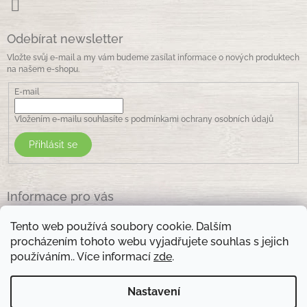
Odebírat newsletter
Vložte svůj e-mail a my vám budeme zasílat informace o nových produktech
na našem e-shopu.
E-mail
Vložením e-mailu souhlasíte s
podmínkami ochrany osobních údajů
Přihlásit se
Informace pro vás
Jak nakupovat
Tento web používá soubory cookie. Dalším
Obchodní podmínky
procházením tohoto webu vyjadřujete souhlas s jejich
Podmínky ochrany osobních údajů
používáním.. Více informací
zde
.
Kontakty
Nastavení
Otevírací doba prodejny: pondělí - pátek - 8.30 -17.00 , sobota 9.00-11 .00