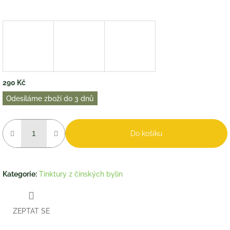
290 Kč
Měrná
Odesíláme zboží do 3 dnů
cena:
Do košíku
Kategorie
:
Tinktury z čínských bylin
ZEPTAT SE