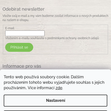
Odebírat newsletter
Vložte svůj e-mail a my vám budeme zasílat informace o nových produktech
na našem e-shopu.
E-mail
Vložením e-mailu souhlasíte s
podmínkami ochrany osobních údajů
Přihlásit se
Informace pro vás
Jak nakupovat
Tento web používá soubory cookie. Dalším
Obchodní podmínky
procházením tohoto webu vyjadřujete souhlas s jejich
Podmínky ochrany osobních údajů
používáním.. Více informací
zde
.
Kontakty
Nastavení
Otevírací doba prodejny: pondělí - pátek - 8.30 -17.00 , sobota 9.00-11 .00