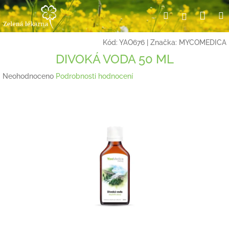
Přejít
Nák
Hledat
Přihlášení
na
obsah
koší
Kód:
YAO676
|
Značka:
MYCOMEDICA
DIVOKÁ VODA 50 ML
Průměrné
Neohodnoceno
Podrobnosti hodnocení
hodnocení
produktu
je
0,0
z
5
hvězdiček.