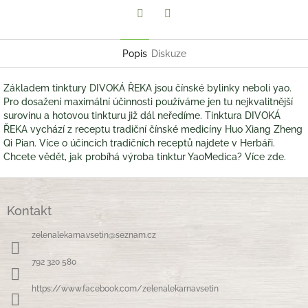
Twitter
Facebook
Popis
Diskuze
Základem tinktury DIVOKÁ ŘEKA jsou čínské bylinky neboli yao.
Pro dosažení maximální účinnosti používáme jen tu nejkvalitnější
surovinu a hotovou tinkturu již dál neředíme. Tinktura DIVOKÁ
ŘEKA vychází z receptu tradiční čínské medicíny Huo Xiang Zheng
Qi Pian. Více o účincích tradičních receptů najdete v Herbáři.
Chcete vědět, jak probíhá výroba tinktur YaoMedica? Více zde.
Z
á
Kontakt
p
a
zelenalekarna.vsetin
@
seznam.cz
t
í
792 320 580
https://www.facebook.com/zelenalekarnavsetin