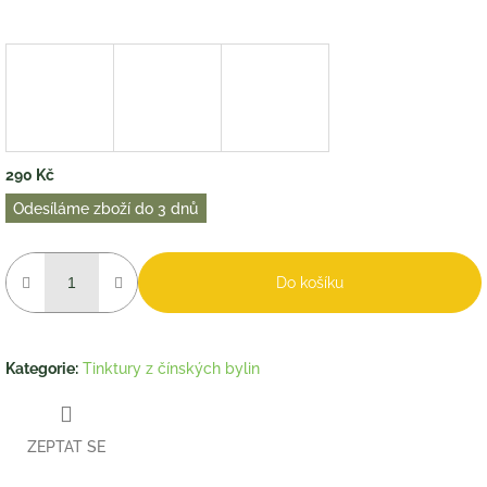
290 Kč
Měrná
Odesíláme zboží do 3 dnů
cena:
Do košíku
Kategorie
:
Tinktury z čínských bylin
ZEPTAT SE