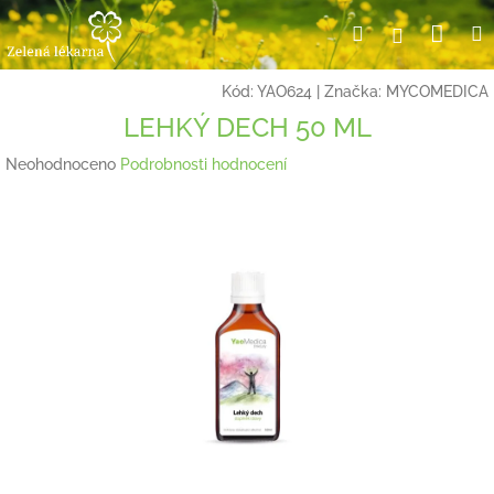
Přejít
Nák
Hledat
Přihlášení
na
obsah
koší
Kód:
YAO624
|
Značka:
MYCOMEDICA
LEHKÝ DECH 50 ML
Průměrné
Neohodnoceno
Podrobnosti hodnocení
hodnocení
produktu
je
0,0
z
5
hvězdiček.