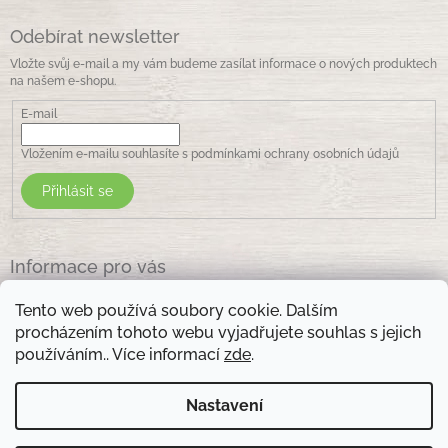
Odebírat newsletter
Vložte svůj e-mail a my vám budeme zasílat informace o nových produktech
na našem e-shopu.
E-mail
Vložením e-mailu souhlasíte s
podmínkami ochrany osobních údajů
Přihlásit se
Informace pro vás
Jak nakupovat
Tento web používá soubory cookie. Dalším
Obchodní podmínky
procházením tohoto webu vyjadřujete souhlas s jejich
Podmínky ochrany osobních údajů
používáním.. Více informací
zde
.
Kontakty
Nastavení
Otevírací doba prodejny: pondělí - pátek - 8.30 -17.00 , sobota 9.00-11 .00