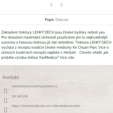
Twitter
Facebook
Popis
Diskuze
Základem tinktury LEHKÝ DECH jsou čínské bylinky neboli yao.
Pro dosažení maximální účinnosti používáme jen tu nejkvalitnější
surovinu a hotovou tinkturu již dál neředíme. Tinktura LEHKÝ DECH
vychází z receptu tradiční čínské medicíny Ke Chuan Pian. Více o
účincích tradičních receptů najdete v Herbáři. Chcete vědět, jak
probíhá výroba tinktur YaoMedica? Více zde.
Z
á
Kontakt
p
a
zelenalekarna.vsetin
@
seznam.cz
t
í
792 320 580
https://www.facebook.com/zelenalekarnavsetin