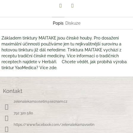
Twitter
Facebook
Popis
Diskuze
Základem tinktury MAITAKE jsou čínské houby. Pro dosažení
maximální účinnosti používáme jen tu nejkvalitnější surovinu a
hotovou tinkturu již dál neředíme. Tinktura MAITAKE vychází z
receptu tradiční čínské medicíny. Více informací o tradičních
receptech najdete v Herbáři. Chcete vědět, jak probíhá výroba
tinktur YaoMedica? Více zde.
Z
á
Kontakt
p
a
zelenalekarna.vsetin
@
seznam.cz
t
í
792 320 580
https://www.facebook.com/zelenalekarnavsetin