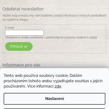
Odebírat newsletter
Vložte svůj e-mail a my vám budeme zasílat informace o nových produktech
na našem e-shopu.
E-mail
Vložením e-mailu souhlasíte s
podmínkami ochrany osobních údajů
Přihlásit se
Informace pro vás
Jak nakupovat
Tento web používá soubory cookie. Dalším
Obchodní podmínky
procházením tohoto webu vyjadřujete souhlas s jejich
Podmínky ochrany osobních údajů
používáním.. Více informací
zde
.
Kontakty
Nastavení
Otevírací doba prodejny: pondělí - pátek - 8.30 -17.00 , sobota 9.00-11 .00