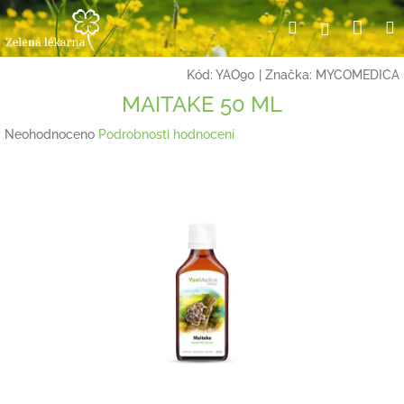
Přejít
Nák
Hledat
Přihlášení
na
obsah
koší
Kód:
YAO90
|
Značka:
MYCOMEDICA
MAITAKE 50 ML
Průměrné
Neohodnoceno
Podrobnosti hodnocení
hodnocení
produktu
je
0,0
z
5
hvězdiček.