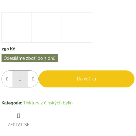
290 Kč
Měrná
Odesíláme zboží do 3 dnů
cena:
Do košíku
Kategorie
:
Tinktury z čínských bylin
ZEPTAT SE