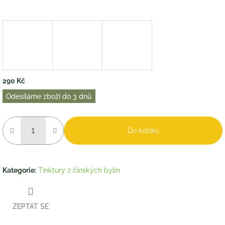
290 Kč
Měrná
Odesíláme zboží do 3 dnů
cena:
Do košíku
Kategorie
:
Tinktury z čínských bylin
ZEPTAT SE