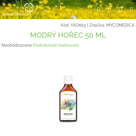
Přejít
Nák
Hledat
Přihlášení
na
obsah
koší
Kód:
YAO663
|
Značka:
MYCOMEDICA
MODRÝ HOŘEC 50 ML
Průměrné
Neohodnoceno
Podrobnosti hodnocení
hodnocení
produktu
je
0,0
z
5
hvězdiček.