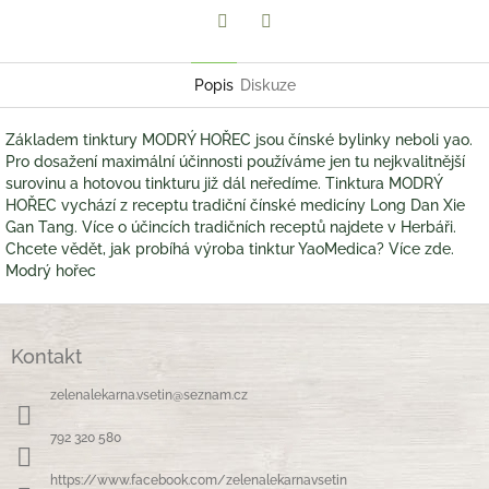
Twitter
Facebook
Popis
Diskuze
Základem tinktury MODRÝ HOŘEC jsou čínské bylinky neboli yao.
Pro dosažení maximální účinnosti používáme jen tu nejkvalitnější
surovinu a hotovou tinkturu již dál neředíme. Tinktura MODRÝ
HOŘEC vychází z receptu tradiční čínské medicíny Long Dan Xie
Gan Tang. Více o účincích tradičních receptů najdete v Herbáři.
Chcete vědět, jak probíhá výroba tinktur YaoMedica? Více zde.
Modrý hořec
Z
á
Kontakt
p
a
zelenalekarna.vsetin
@
seznam.cz
t
í
792 320 580
https://www.facebook.com/zelenalekarnavsetin