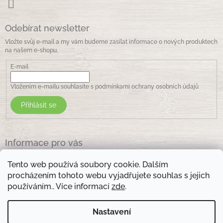
Odebírat newsletter
Vložte svůj e-mail a my vám budeme zasílat informace o nových produktech
na našem e-shopu.
E-mail
Vložením e-mailu souhlasíte s
podmínkami ochrany osobních údajů
Přihlásit se
Informace pro vás
Jak nakupovat
Tento web používá soubory cookie. Dalším
Obchodní podmínky
procházením tohoto webu vyjadřujete souhlas s jejich
Podmínky ochrany osobních údajů
používáním.. Více informací
zde
.
Kontakty
Nastavení
Otevírací doba prodejny: pondělí - pátek - 8.30 -17.00 , sobota 9.00-11 .00