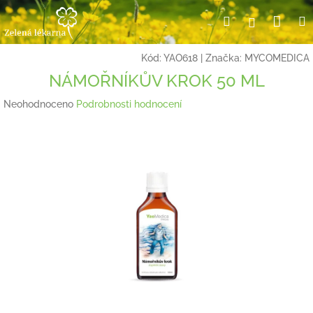
Přejít
Nák
Hledat
Přihlášení
na
obsah
koší
Kód:
YAO618
|
Značka:
MYCOMEDICA
NÁMOŘNÍKŮV KROK 50 ML
Průměrné
Neohodnoceno
Podrobnosti hodnocení
hodnocení
produktu
je
0,0
z
5
hvězdiček.