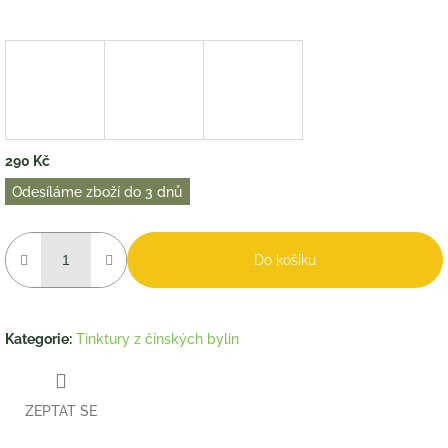
290 Kč
Měrná
Odesíláme zboží do 3 dnů
cena:
Do košíku
Kategorie
:
Tinktury z čínských bylin
ZEPTAT SE