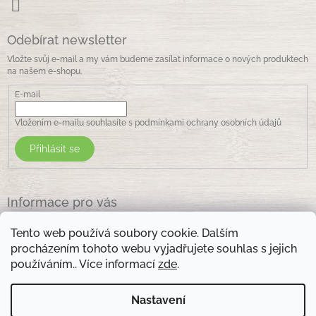
Odebírat newsletter
Vložte svůj e-mail a my vám budeme zasílat informace o nových produktech
na našem e-shopu.
E-mail
Vložením e-mailu souhlasíte s
podmínkami ochrany osobních údajů
Přihlásit se
Informace pro vás
Jak nakupovat
Tento web používá soubory cookie. Dalším
Obchodní podmínky
procházením tohoto webu vyjadřujete souhlas s jejich
Podmínky ochrany osobních údajů
používáním.. Více informací
zde
.
Kontakty
Nastavení
Otevírací doba prodejny: pondělí - pátek - 8.30 -17.00 , sobota 9.00-11 .00