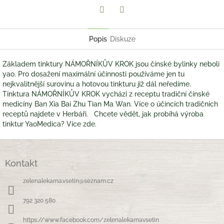
Twitter
Facebook
Popis
Diskuze
Základem tinktury NÁMOŘNÍKŮV KROK jsou čínské bylinky neboli
yao. Pro dosažení maximální účinnosti používáme jen tu
nejkvalitnější surovinu a hotovou tinkturu již dál neředíme.
Tinktura NÁMOŘNÍKŮV KROK vychází z receptu tradiční čínské
medicíny Ban Xia Bai Zhu Tian Ma Wan. Více o účincích tradičních
receptů najdete v Herbáři. Chcete vědět, jak probíhá výroba
tinktur YaoMedica? Více zde.
Z
á
Kontakt
p
a
zelenalekarna.vsetin
@
seznam.cz
t
í
792 320 580
https://www.facebook.com/zelenalekarnavsetin