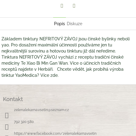
Twitter
Facebook
Popis
Diskuze
Základem tinktury NEFRITOVÝ ZÁVOJ jsou čínské bylinky neboli
yao. Pro dosažení maximální účinnosti používáme jen tu
nejkvalitnější surovinu a hotovou tinkturu již dál neředíme.
Tinktura NEFRITOVÝ ZÁVOJ vychází z receptu tradiční čínské
medicíny Te Xiao Bi Min Gan Wan. Více o účincích tradičních
receptů najdete v Herbáři. Chcete vědět, jak probíhá výroba
tinktur YaoMedica? Více zde.
Z
á
Kontakt
p
a
zelenalekarna.vsetin
@
seznam.cz
t
í
792 320 580
https://www.facebook.com/zelenalekarnavsetin