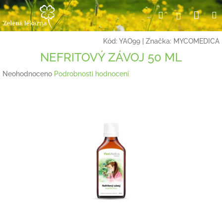
Přejít
Nák
Hledat
Přihlášení
na
obsah
koší
Kód:
YAO99
|
Značka:
MYCOMEDICA
NEFRITOVÝ ZÁVOJ 50 ML
Průměrné
Neohodnoceno
Podrobnosti hodnocení
hodnocení
produktu
je
0,0
z
5
hvězdiček.