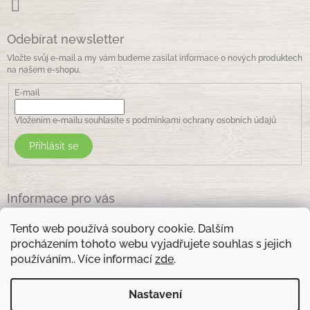
Odebírat newsletter
Vložte svůj e-mail a my vám budeme zasílat informace o nových produktech
na našem e-shopu.
E-mail
Vložením e-mailu souhlasíte s
podmínkami ochrany osobních údajů
Přihlásit se
Informace pro vás
Jak nakupovat
Tento web používá soubory cookie. Dalším
Obchodní podmínky
procházením tohoto webu vyjadřujete souhlas s jejich
Podmínky ochrany osobních údajů
používáním.. Více informací
zde
.
Kontakty
Nastavení
Otevírací doba prodejny: pondělí - pátek - 8.30 -17.00 , sobota 9.00-11 .00