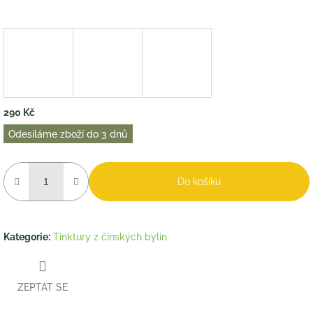
290 Kč
Měrná
Odesíláme zboží do 3 dnů
cena:
Do košíku
Kategorie
:
Tinktury z čínských bylin
ZEPTAT SE