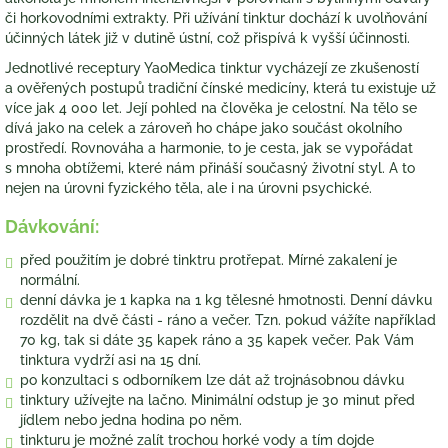
či horkovodními extrakty. Při užívání tinktur dochází k uvolňování
účinných látek již v dutině ústní, což přispívá k vyšší účinnosti.
Jednotlivé receptury YaoMedica tinktur vycházejí ze zkušeností
a ověřených postupů tradiční čínské medicíny, která tu existuje už
více jak 4 000 let. Její pohled na člověka je celostní. Na tělo se
dívá jako na celek a zároveň ho chápe jako součást okolního
prostředí. Rovnováha a harmonie, to je cesta, jak se vypořádat
s mnoha obtížemi, které nám přináší současný životní styl. A to
nejen na úrovni fyzického těla, ale i na úrovni psychické.
Dávkování:
před použitím je dobré tinktru protřepat. Mírné zakalení je
normální.
denní dávka je 1 kapka na 1 kg tělesné hmotnosti. Denní dávku
rozdělit na dvě části - ráno a večer. Tzn. pokud vážíte například
70 kg, tak si dáte 35 kapek ráno a 35 kapek večer. Pak Vám
tinktura vydrží asi na 15 dní.
po konzultaci s odborníkem lze dát až trojnásobnou dávku
tinktury užívejte na lačno. Minimální odstup je 30 minut před
jídlem nebo jedna hodina po něm.
tinkturu je možné zalít trochou horké vody a tím dojde