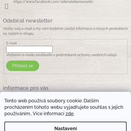
https://www.facebook.com/zelenalekarnavsetin
Odebírat newsletter
Vložte svůj e-mail a my vám budeme zasílat informace o nových produktech
na našem e-shopu.
E-mail
Vložením e-mailu souhlasíte s
podmínkami ochrany osobních údajů
Přihlásit se
Informace pro vás
Jak nakupovat
Tento web používá soubory cookie. Dalším
Obchodní podmínky
procházením tohoto webu vyjadřujete souhlas s jejich
Podmínky ochrany osobních údajů
používáním.. Více informací
zde
.
Kontakty
Nastavení
Otevírací doba prodejny: pondělí - pátek - 8.30 -17.00 , sobota 9.00-11 .00