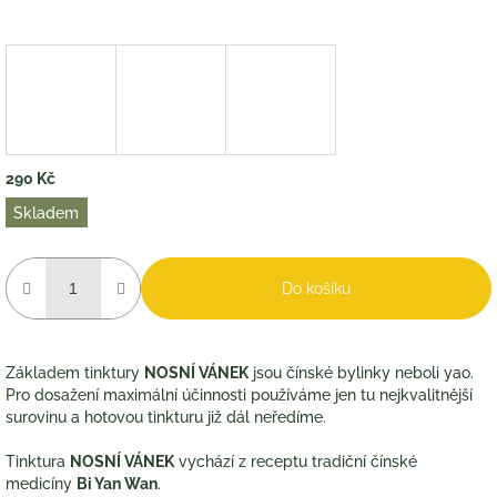
290 Kč
Měrná
Skladem
cena:
Do košíku
Základem tinktury
NOSNÍ VÁNEK
jsou čínské bylinky neboli yao.
Pro dosažení maximální účinnosti používáme jen tu nejkvalitnější
surovinu a hotovou tinkturu již dál neředíme.
Tinktura
NOSNÍ VÁNEK
vychází z receptu tradiční čínské
medicíny
Bi Yan Wan
.