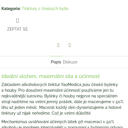
Kategorie
:
Tinktury z čínských bylin
ZEPTAT SE
Twitter
Facebook
Popis
Diskuze
Ideální složení, maximální síla a účinnost
Základem alkoholových tinktur YaoMedica jsou čínské bylinky
a houby. Pro dosažení maximální účinnosti používáme jen tu
nejkvalitnější surovinu. Bylinky či houby nejprve na speciálním
stroji nadrtíme na velmi jemný prášek, dále je macerujeme v 50%
lihu až jeden měsíc. Macerát každý den dynamizujeme a hotové
tinktury už nijak neředíme. Což je velmi důležité.
Mechanismus uvolňování účinných látek při maceraci v 50%
alkoholu je mnohem intenzivnější v porovnání s bylinnými odvary