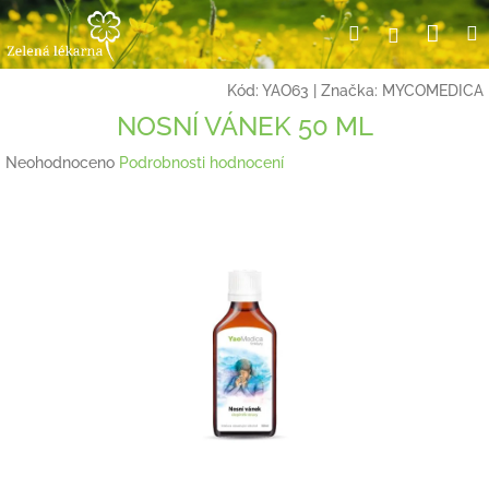
Přejít
Nák
Hledat
Přihlášení
na
obsah
koší
Kód:
YAO63
|
Značka:
MYCOMEDICA
NOSNÍ VÁNEK 50 ML
Průměrné
Neohodnoceno
Podrobnosti hodnocení
hodnocení
produktu
je
0,0
z
5
hvězdiček.