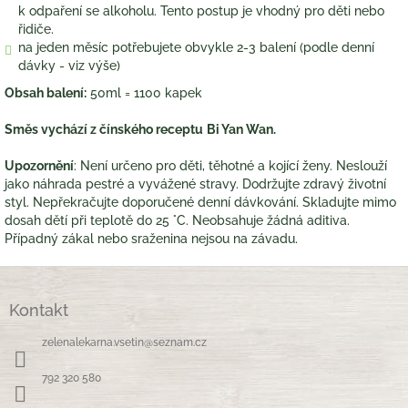
k odpaření se alkoholu. Tento postup je vhodný pro děti nebo
řidiče.
na jeden měsíc potřebujete obvykle 2-3 balení (podle denní
dávky - viz výše)
Obsah balení:
50ml = 1100 kapek
Směs vychází z čínského receptu
Bi Yan Wan
.
Upozornění
: Není určeno pro děti, těhotné a kojící ženy. Neslouží
jako náhrada pestré a vyvážené stravy. Dodržujte zdravý životní
styl. Nepřekračujte doporučené denní dávkování. Skladujte mimo
dosah dětí při teplotě do 25 °C. Neobsahuje žádná aditiva.
Případný zákal nebo sraženina nejsou na závadu.
Z
á
Kontakt
p
a
zelenalekarna.vsetin
@
seznam.cz
t
í
792 320 580