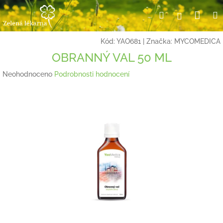
Přejít
Nák
Hledat
Přihlášení
na
obsah
koší
Kód:
YAO681
|
Značka:
MYCOMEDICA
OBRANNÝ VAL 50 ML
Průměrné
Neohodnoceno
Podrobnosti hodnocení
hodnocení
produktu
je
0,0
z
5
hvězdiček.