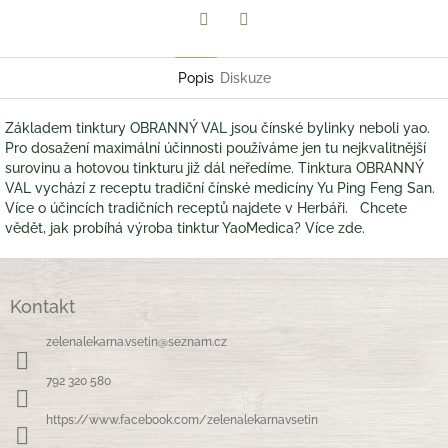
Twitter
Facebook
Popis
Diskuze
Základem tinktury OBRANNÝ VAL jsou čínské bylinky neboli yao.
Pro dosažení maximální účinnosti používáme jen tu nejkvalitnější
surovinu a hotovou tinkturu již dál neředíme. Tinktura OBRANNÝ
VAL vychází z receptu tradiční čínské medicíny Yu Ping Feng San.
Více o účincích tradičních receptů najdete v Herbáři. Chcete
vědět, jak probíhá výroba tinktur YaoMedica? Více zde.
Z
á
Kontakt
p
a
zelenalekarna.vsetin
@
seznam.cz
t
í
792 320 580
https://www.facebook.com/zelenalekarnavsetin