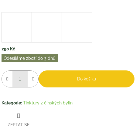
290 Kč
Měrná
Odesíláme zboží do 3 dnů
cena:
Do košíku
Kategorie
:
Tinktury z čínských bylin
ZEPTAT SE