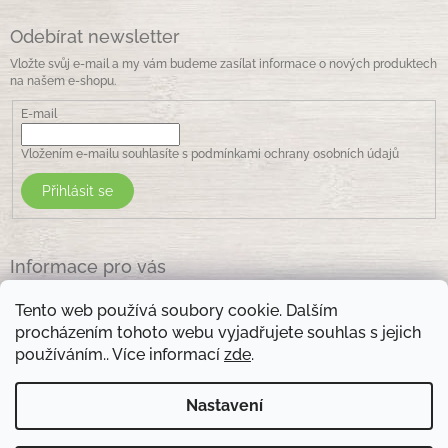
Odebírat newsletter
Vložte svůj e-mail a my vám budeme zasílat informace o nových produktech
na našem e-shopu.
E-mail
Vložením e-mailu souhlasíte s
podmínkami ochrany osobních údajů
Přihlásit se
Informace pro vás
Jak nakupovat
Tento web používá soubory cookie. Dalším
Obchodní podmínky
procházením tohoto webu vyjadřujete souhlas s jejich
Podmínky ochrany osobních údajů
používáním.. Více informací
zde
.
Kontakty
Nastavení
Otevírací doba prodejny: pondělí - pátek - 8.30 -17.00 , sobota 9.00-11 .00