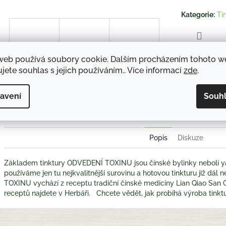
hvězdiček.
Kategorie
:
Ti
TISK
web používá soubory cookie. Dalším procházením tohoto 
jete souhlas s jejich používáním.. Více informací
zde
.
Twitter
Face
avení
Souh
Popis
Diskuze
Základem tinktury ODVEDENÍ TOXINU jsou čínské bylinky neboli ya
používáme jen tu nejkvalitnější surovinu a hotovou tinkturu již dá
TOXINU vychází z receptu tradiční čínské medicíny Lian Qiao San G
receptů najdete v Herbáři. Chcete vědět, jak probíhá výroba tin