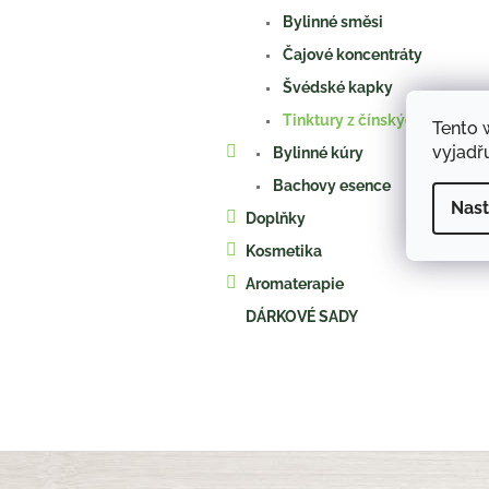
a
Bylinné směsi
n
e
Čajové koncentráty
l
Švédské kapky
Tinktury z čínských bylin
Tento 
vyjadřu
Bylinné kúry
Bachovy esence
Nast
Doplňky
Kosmetika
Aromaterapie
DÁRKOVÉ SADY
Z
á