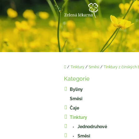
Přejít
na
obsah
Domů
/
Tinktury
/
Směsi
/
Tinktury z čínských 
P
Kategorie
o
Přeskočit
kategorie
s
Byliny
t
Směsi
r
a
Čaje
n
Tinktury
n
í
Jednodruhové
p
Směsi