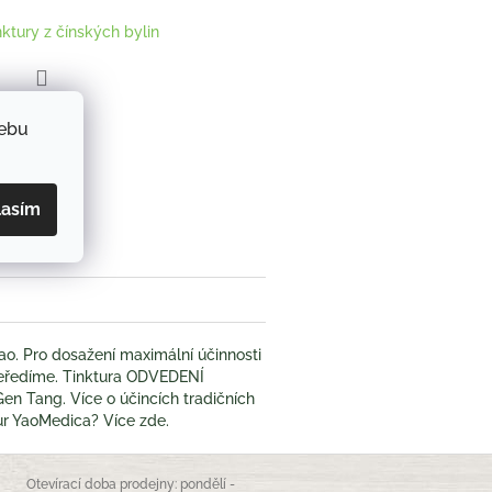
nktury z čínských bylin
ZEPTAT SE
webu
book
lasím
o. Pro dosažení maximální účinnosti
l neředíme. Tinktura ODVEDENÍ
en Tang. Více o účincích tradičních
ktur YaoMedica? Více zde.
Otevírací doba prodejny: pondělí -