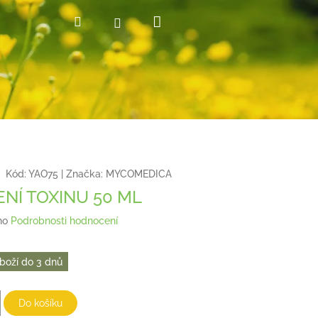
Nákupní
Hledat
Přihlášení
košík
Kód:
YAO75
|
Značka:
MYCOMEDICA
NÍ TOXINU 50 ML
no
Podrobnosti hodnocení
boží do 3 dnů
Do košíku