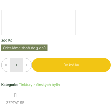
290 Kč
Měrná
Odesíláme zboží do 3 dnů
cena:
Do košíku
Kategorie
:
Tinktury z čínských bylin
ZEPTAT SE