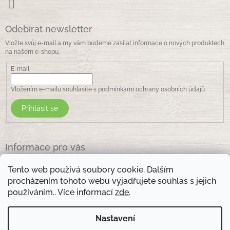
Odebírat newsletter
Vložte svůj e-mail a my vám budeme zasílat informace o nových produktech
na našem e-shopu.
E-mail
Vložením e-mailu souhlasíte s
podmínkami ochrany osobních údajů
Přihlásit se
Informace pro vás
Jak nakupovat
Tento web používá soubory cookie. Dalším
Obchodní podmínky
procházením tohoto webu vyjadřujete souhlas s jejich
Podmínky ochrany osobních údajů
používáním.. Více informací
zde
.
Kontakty
Nastavení
Otevírací doba prodejny: pondělí - pátek - 8.30 -17.00 , sobota 9.00-11 .00