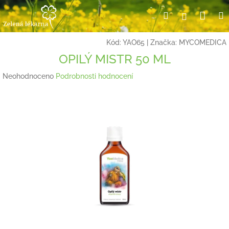
Přejít
Nák
Hledat
Přihlášení
na
obsah
koší
Kód:
YAO65
|
Značka:
MYCOMEDICA
OPILÝ MISTR 50 ML
Průměrné
Neohodnoceno
Podrobnosti hodnocení
hodnocení
produktu
je
0,0
z
5
hvězdiček.