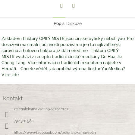
Twitter
Facebook
Popis
Diskuze
Základem tinktury OPILÝ MISTR jsou čínské bylinky neboli yao. Pro
dosažení maximální účinnosti používáme jen tu nejkvalitnější
surovinu a hotovou tinkturu již dál neředíme. Tinktura OPILÝ
MISTR vychází z receptu tradiční čínské medicíny Ge Hua Jie
Cheng Tang. Více informací o tradičních receptech najdete v
Herbáři. Chcete vědět, jak probíhá výroba tinktur YaoMedica?
Více zde.
Z
á
Kontakt
p
a
zelenalekarna.vsetin
@
seznam.cz
t
í
792 320 580
https://www.facebook.com/zelenalekarnavsetin