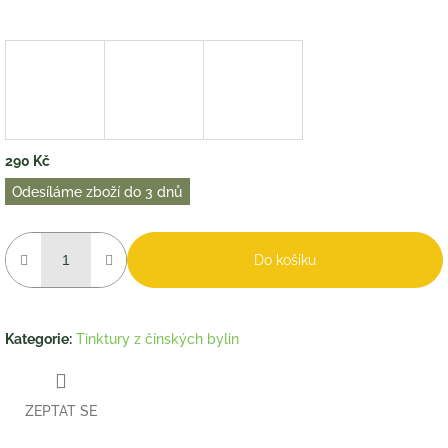
290 Kč
Měrná
Odesíláme zboží do 3 dnů
cena:
Do košíku
Kategorie
:
Tinktury z čínských bylin
ZEPTAT SE