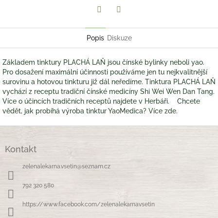
Twitter
Facebook
Popis
Diskuze
Základem tinktury PLACHÁ LAŇ jsou čínské bylinky neboli yao.
Pro dosažení maximální účinnosti používáme jen tu nejkvalitnější
surovinu a hotovou tinkturu již dál neředíme. Tinktura PLACHÁ LAŇ
vychází z receptu tradiční čínské medicíny Shi Wei Wen Dan Tang.
Více o účincích tradičních receptů najdete v Herbáři. Chcete
vědět, jak probíhá výroba tinktur YaoMedica? Více zde.
Z
á
Kontakt
p
a
zelenalekarna.vsetin
@
seznam.cz
t
í
792 320 580
https://www.facebook.com/zelenalekarnavsetin