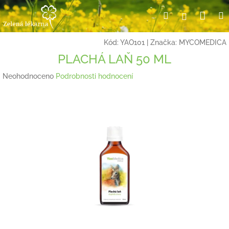
Přejít
Nák
Hledat
Přihlášení
na
obsah
koší
Kód:
YAO101
|
Značka:
MYCOMEDICA
PLACHÁ LAŇ 50 ML
Průměrné
Neohodnoceno
Podrobnosti hodnocení
hodnocení
produktu
je
0,0
z
5
hvězdiček.