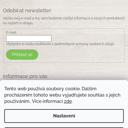
Odebírat newsletter
Vložte svůj e-mail a my vám budeme zasílat informace o nových produktech
na našem e-shopu.
E-mail
Vložením e-mailu souhlasíte s
podmínkami ochrany osobních údajů
Přihlásit se
Informace pro vás
Jak nakupovat
Tento web používá soubory cookie. Dalším
Obchodní podmínky
procházením tohoto webu vyjadřujete souhlas s jejich
Podmínky ochrany osobních údajů
používáním.. Více informací
zde
.
Kontakty
Nastavení
Otevírací doba prodejny: pondělí - pátek - 8.30 -17.00 , sobota 9.00-11 .00