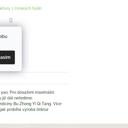
nktury z čínských bylin
ZEPTAT SE
webu
book
lasím
 yao. Pro dosažení maximální
u již dál neředíme.
dicíny Bu Zhong Yi Qi Tang. Více
jak probíhá výroba tinktur