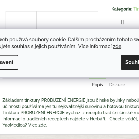
hvězdiček.
Kategorie
:
Ti
TISK
web používá soubory cookie. Dalším procházením tohoto 
jete souhlas s jejich používáním.. Více informací
zde
.
Twitter
Face
avení
Souh
Popis
Diskuze
Základem tinktury PROBUZENÍ ENERGIE jsou čínské bylinky neboli
účinnosti používáme jen tu nejkvalitnější surovinu a hotovou tinktur
Tinktura PROBUZENÍ ENERGIE vychází z receptu tradiční čínské me
informací o tradičních receptech najdete v Herbáři. Chcete vědět, 
YaoMedica? Více zde.