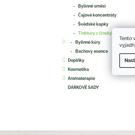
a
Bylinné směsi
n
e
Čajové koncentráty
l
Švédské kapky
Tinktury z čínských bylin
Tento 
Bylinné kúry
vyjadřu
Bachovy esence
Nast
Doplňky
Kosmetika
Aromaterapie
DÁRKOVÉ SADY
Z