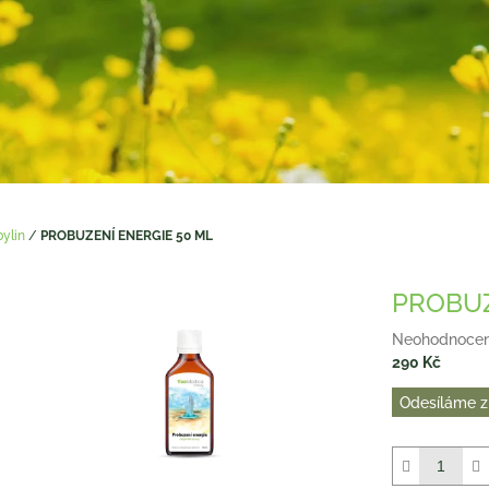
bylin
/
PROBUZENÍ ENERGIE 50 ML
PROBUZ
Průměrné
Neohodnoce
hodnocení
290 Kč
produktu
Měrná
Odesíláme z
je
cena:
0,0
z
5