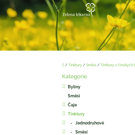
Přejít
na
obsah
Domů
/
Tinktury
/
Směsi
/
Tinktury z čínských 
P
Kategorie
o
Přeskočit
kategorie
s
Byliny
t
Směsi
r
a
Čaje
n
Tinktury
n
í
Jednodruhové
p
Směsi