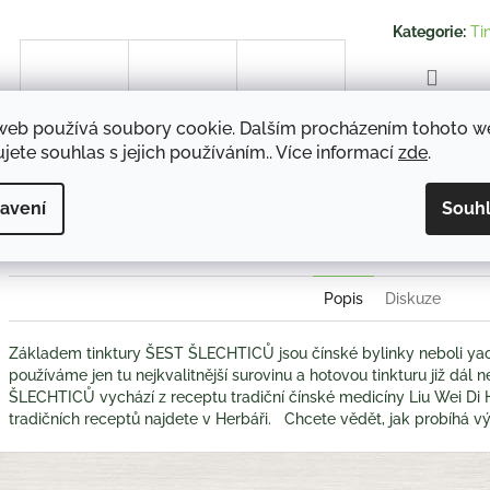
hvězdiček.
Kategorie
:
Ti
TISK
web používá soubory cookie. Dalším procházením tohoto 
jete souhlas s jejich používáním.. Více informací
zde
.
Twitter
Face
avení
Souh
Popis
Diskuze
Základem tinktury ŠEST ŠLECHTICŮ jsou čínské bylinky neboli yao
používáme jen tu nejkvalitnější surovinu a hotovou tinkturu již dál
ŠLECHTICŮ vychází z receptu tradiční čínské medicíny Liu Wei Di 
tradičních receptů najdete v Herbáři. Chcete vědět, jak probíhá 