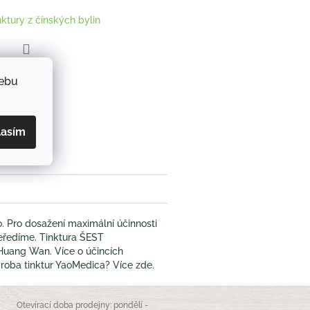
nktury z čínských bylin
ZEPTAT SE
webu
book
lasím
. Pro dosažení maximální účinnosti
 neředíme. Tinktura ŠEST
Huang Wan. Více o účincích
výroba tinktur YaoMedica? Více zde.
Otevírací doba prodejny: pondělí -