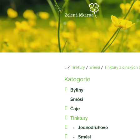
Přejít
na
obsah
Domů
/
Tinktury
/
Směsi
/
Tinktury z čínských 
P
Kategorie
o
Přeskočit
kategorie
s
Byliny
t
Směsi
r
a
Čaje
n
Tinktury
n
í
Jednodruhové
p
Směsi