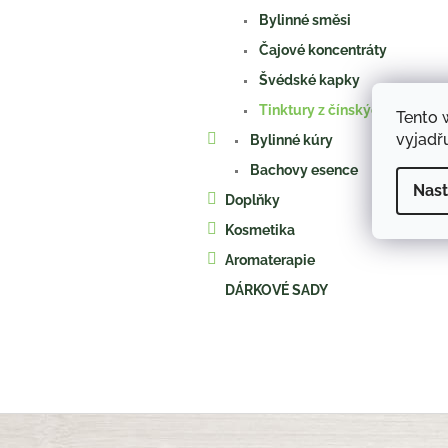
a
Bylinné směsi
n
e
Čajové koncentráty
l
Švédské kapky
Tinktury z čínských bylin
Tento 
vyjadřu
Bylinné kúry
Bachovy esence
Nast
Doplňky
Kosmetika
Aromaterapie
DÁRKOVÉ SADY
Z
á