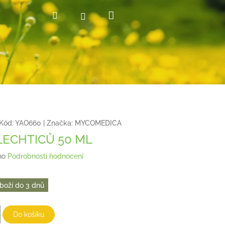
Nákupní
Hledat
Přihlášení
košík
Kód:
YAO660
|
Značka:
MYCOMEDICA
LECHTICŮ 50 ML
no
Podrobnosti hodnocení
boží do 3 dnů
Do košíku