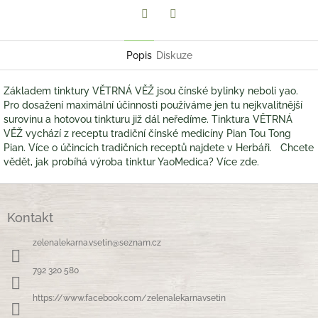
Twitter
Facebook
Popis
Diskuze
Základem tinktury VĚTRNÁ VĚŽ jsou čínské bylinky neboli yao.
Pro dosažení maximální účinnosti používáme jen tu nejkvalitnější
surovinu a hotovou tinkturu již dál neředíme. Tinktura VĚTRNÁ
VĚŽ vychází z receptu tradiční čínské medicíny Pian Tou Tong
Pian. Více o účincích tradičních receptů najdete v Herbáři. Chcete
vědět, jak probíhá výroba tinktur YaoMedica? Více zde.
Z
á
Kontakt
p
a
zelenalekarna.vsetin
@
seznam.cz
t
í
792 320 580
https://www.facebook.com/zelenalekarnavsetin