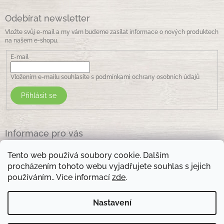
Odebírat newsletter
Vložte svůj e-mail a my vám budeme zasílat informace o nových produktech
na našem e-shopu.
E-mail
Vložením e-mailu souhlasíte s
podmínkami ochrany osobních údajů
Přihlásit se
Informace pro vás
Jak nakupovat
Tento web používá soubory cookie. Dalším
Obchodní podmínky
procházením tohoto webu vyjadřujete souhlas s jejich
Podmínky ochrany osobních údajů
používáním.. Více informací
zde
.
Kontakty
Nastavení
Otevírací doba prodejny: pondělí - pátek - 8.30 -17.00 , sobota 9.00-11 .00