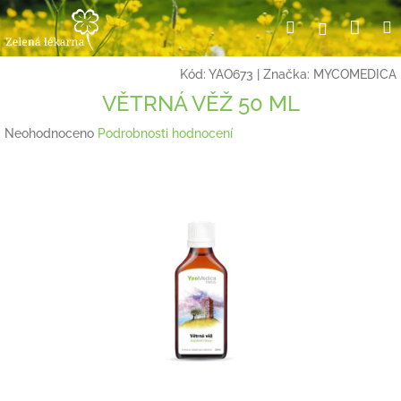
Přejít
Nák
Hledat
Přihlášení
na
obsah
koší
Kód:
YAO673
|
Značka:
MYCOMEDICA
VĚTRNÁ VĚŽ 50 ML
Průměrné
Neohodnoceno
Podrobnosti hodnocení
hodnocení
produktu
je
0,0
z
5
hvězdiček.