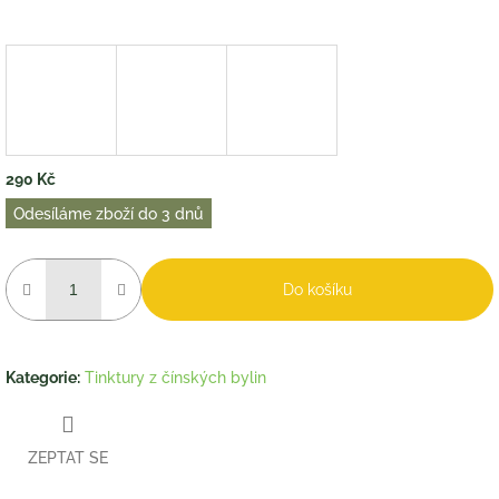
290 Kč
Měrná
Odesíláme zboží do 3 dnů
cena:
Do košíku
Kategorie
:
Tinktury z čínských bylin
ZEPTAT SE