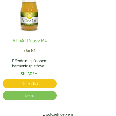
p
o
i
d
s
u
p
k
r
t
o
ů
d
VITESTIN 390 ML
u
k
160 Kč
t
ů
Přírodním způsobem
harmonizuje střeva.
SKLADEM
Do košíku
Detail
1
položek celkem