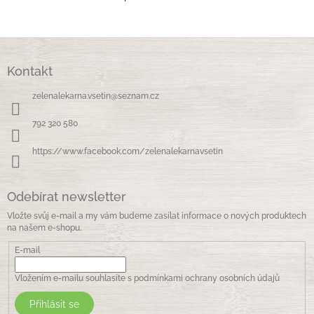
O
v
l
á
Z
d
á
a
Kontakt
p
c
a
í
zelenalekarna.vsetin
@
seznam.cz
t
p
í
r
792 320 580
v
k
https://www.facebook.com/zelenalekarnavsetin
y
v
ý
Odebírat newsletter
p
i
Vložte svůj e-mail a my vám budeme zasílat informace o nových produktech
s
na našem e-shopu.
u
E-mail
Vložením e-mailu souhlasíte s
podmínkami ochrany osobních údajů
Přihlásit se