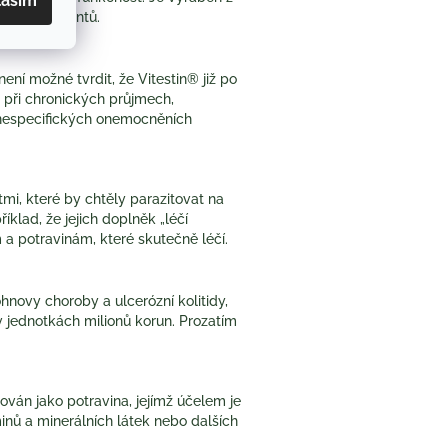
lasím
t a konzervantů
.
ení možné tvrdit, že Vitestin® již po
 při
chronických průjmech
,
nespecifických onemocněních
mi, které by chtěly parazitovat na
klad, že jejich doplněk „léčí
 a potravinám, které skutečně léčí.
hnovy choroby a ulcerózní kolitidy,
v jednotkách milionů korun. Prozatím
ován jako potravina, jejímž účelem je
nů a minerálních látek nebo dalších