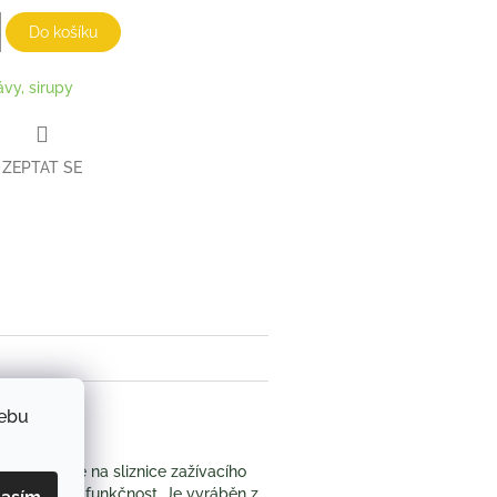
Do košíku
ávy, sirupy
ZEPTAT SE
book
webu
 blahodárně na sliznice zažívacího
 přirozenou funkčnost.
Je vyráběn
z