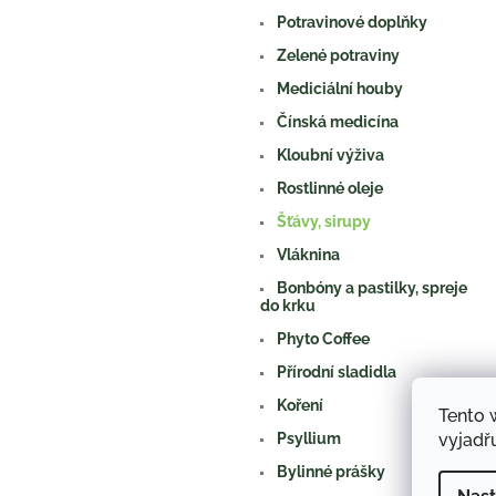
a
Potravinové doplňky
n
e
Zelené potraviny
l
Mediciální houby
Čínská medicína
Kloubní výživa
Rostlinné oleje
Šťávy, sirupy
Vláknina
Bonbóny a pastilky, spreje
do krku
Phyto Coffee
Přírodní sladidla
Koření
Tento 
vyjadřu
Psyllium
Bylinné prášky