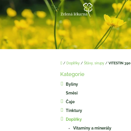
Přejít
na
obsah
Domů
/
Doplňky
/
Šťávy, sirupy
/
VITESTIN 390
P
Kategorie
o
Přeskočit
kategorie
s
Byliny
t
Směsi
r
a
Čaje
n
Tinktury
n
í
Doplňky
p
Vitamíny a minerály