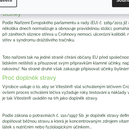
avení
Souh
unikátní a vyvážené kombinace bylin, bez přídatných látek, aroma
Účinky
Podle Nařízení Evropského parlamentu a rady (EU) č. 1169/2011 již n
několika dnech
normalizuje a
obnovuje pravidelnou stolici
, pomáhá
při
zánětech sliznice střeva
u
Crohnovy nemoci
,
ulcerózní kolitidě,
střev
a
syndromu dráždivého tračníku
.
Toto nařízení tak na jedné straně chrání občany EU před společnost
lidském neštěstí a přisuzovat svým přípravkům klamné účinky, napří
rakovinu“. Na straně druhé však zakazuje připisovat účinky bylinám
Proč doplněk stravy
Výrobce usiluje o to, aby se Vitestin® stal schváleným léčivem Cro
ovšem proces schválení léčiva vyžaduje roky testování a náklady 
je tak Vitestin® uváděn na trh jako doplněk stravy.
Podle zákona o potravinách č. 110/1997 Sb. je doplněk stravy defin
doplňovat běžnou stravu a která je koncentrovaným zdrojem vitami
látek s nutričním nebo fyziologickým účinkem...