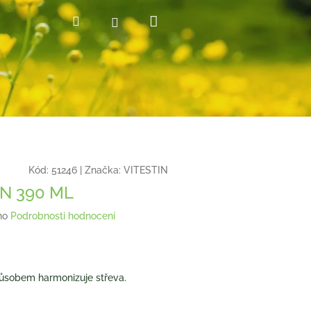
Nákupní
Hledat
Přihlášení
košík
Kód:
51246
|
Značka:
VITESTIN
IN 390 ML
no
Podrobnosti hodnocení
ůsobem harmonizuje střeva.