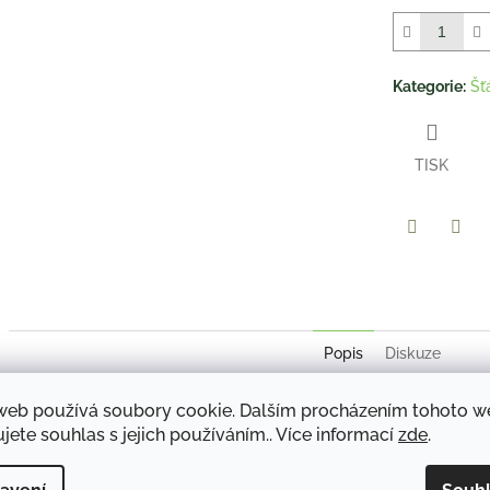
hvězdiček.
Kategorie
:
Šť
TISK
Twitter
Face
Popis
Diskuze
web používá soubory cookie. Dalším procházením tohoto 
Co je to vitestin
jete souhlas s jejich používáním.. Více informací
zde
.
Vitestin® je doplněk stravy ve formě byliného nápoje, který
působí
traktu, především pak tenkého a tlustého střeva a navrací mu svou