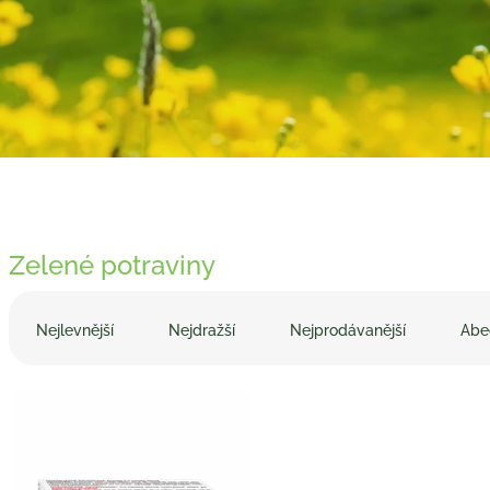
Zelené potraviny
Ř
a
Nejlevnější
Nejdražší
Nejprodávanější
Abe
z
e
V
n
ý
í
p
p
i
r