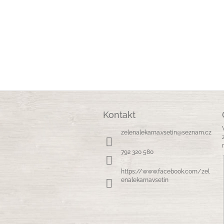
Z
á
Kontakt
p
a
zelenalekarna.vsetin
@
seznam.cz
t
í
792 320 580
https://www.facebook.com/zel
enalekarnavsetin