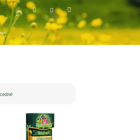
Nákupní
Hledat
Přihlášení
košík
cedně