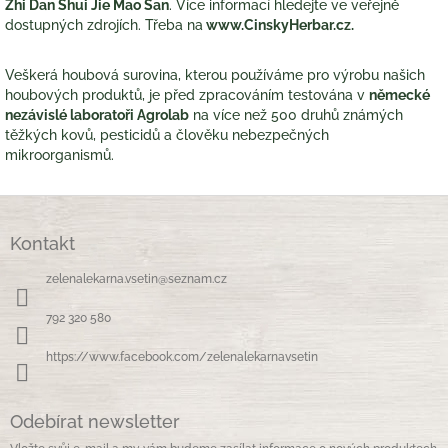
Zhi Dan Shui Jie Mao San
. Více informací hledejte ve veřejně
dostupných zdrojích. Třeba na
www.CinskyHerbar.cz
.
Veškerá houbová surovina, kterou používáme pro výrobu našich
houbových produktů, je před zpracováním testována v
německé
nezávislé laboratoři Agrolab
na více než 500 druhů známých
těžkých kovů, pesticidů a člověku nebezpečných
mikroorganismů.
Z
á
Kontakt
p
a
zelenalekarna.vsetin
@
seznam.cz
t
í
792 320 580
https://www.facebook.com/zelenalekarnavsetin
Odebírat newsletter