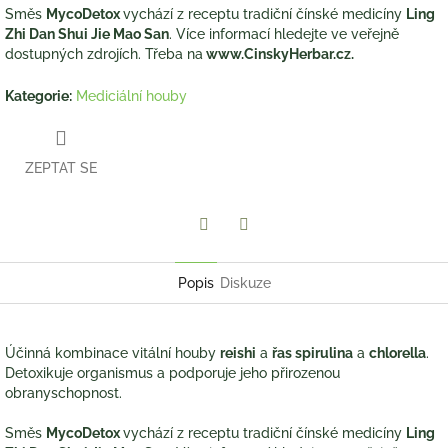
Směs
MycoDetox
vychází z receptu tradiční čínské medicíny
Ling
Zhi Dan Shui Jie Mao San
. Více informací hledejte ve veřejně
dostupných zdrojích. Třeba na
www.CinskyHerbar.cz
.
Kategorie
:
Mediciální houby
ZEPTAT SE
Twitter
Facebook
Popis
Diskuze
Účinná kombinace vitální houby
reishi
a
řas spirulina
a
chlorella
.
Detoxikuje organismus a podporuje jeho přirozenou
obranyschopnost.
Směs
MycoDetox
vychází z receptu tradiční čínské medicíny
Ling