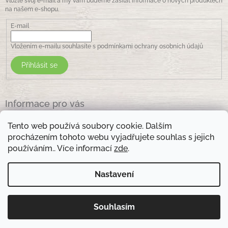
Vložte svůj e-mail a my vám budeme zasílat informace o nových produktech
na našem e-shopu.
E-mail
Vložením e-mailu souhlasíte s
podmínkami ochrany osobních údajů
Přihlásit se
Informace pro vás
Jak nakupovat
Tento web používá soubory cookie. Dalším
Obchodní podmínky
procházením tohoto webu vyjadřujete souhlas s jejich
Podmínky ochrany osobních údajů
používáním.. Více informací
zde
.
Kontakty
Nastavení
Otevírací doba prodejny: pondělí - pátek - 8.30 -17.00 , sobota 9.00-11 .00
Souhlasím
Copyright 2026
Zelená lékarna Vsetín
. Všechna práva
Vytvořil Shoptet
vyhrazena.
Upravit nastavení cookies