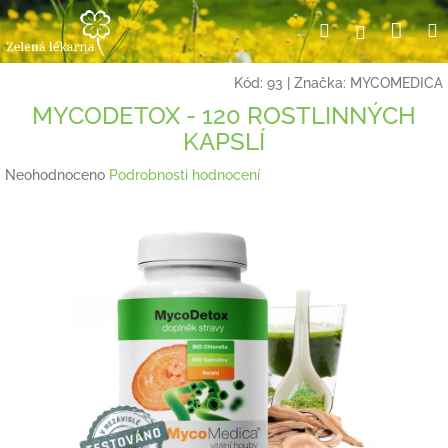
Přejít
Nák
Hledat
Přihlášení
na
obsah
koší
Kód:
93
|
Značka:
MYCOMEDICA
MYCODETOX - 120 ROSTLINNÝCH
KAPSLÍ
Průměrné
Neohodnoceno
Podrobnosti hodnocení
hodnocení
produktu
je
0,0
z
5
hvězdiček.