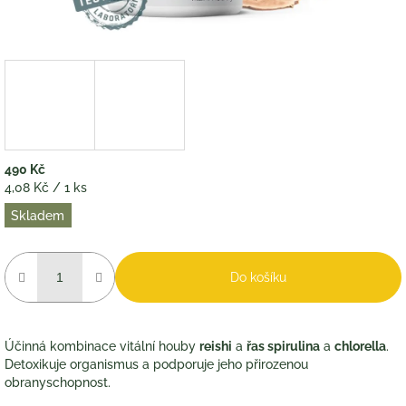
490 Kč
Měrná
4,08 Kč / 1 ks
cena:
Skladem
Do košíku
Účinná kombinace vitální houby
reishi
a
řas spirulina
a
chlorella
.
Detoxikuje organismus a podporuje jeho přirozenou
obranyschopnost.