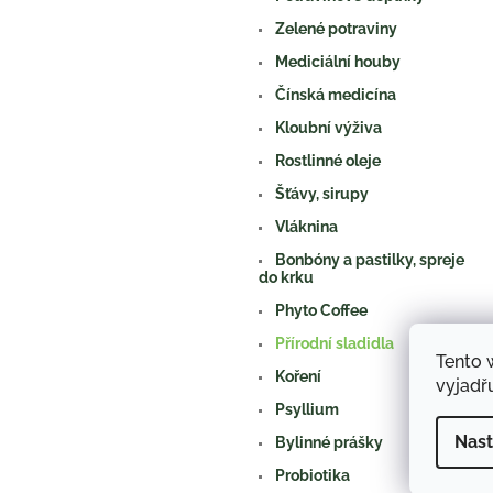
n
e
Zelené potraviny
l
Mediciální houby
Čínská medicína
Kloubní výživa
Rostlinné oleje
Šťávy, sirupy
Vláknina
Bonbóny a pastilky, spreje
do krku
Phyto Coffee
Přírodní sladidla
Tento 
Koření
vyjadřu
Psyllium
Nast
Bylinné prášky
Probiotika