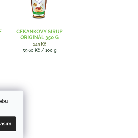
E
ČEKANKOVÝ SIRUP
ORIGINÁL 350 G
149 Kč
Měrná
59,60 Kč / 100 g
cena:
webu
lasím