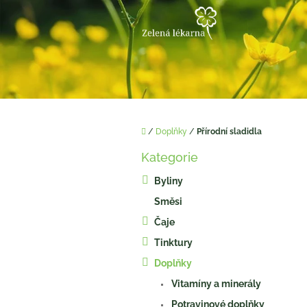
Přejít
na
obsah
Domů
/
Doplňky
/
Přírodní sladidla
P
Kategorie
o
Přeskočit
kategorie
s
Byliny
t
Směsi
r
a
Čaje
n
Tinktury
n
í
Doplňky
p
Vitamíny a minerály
a
Potravinové doplňky