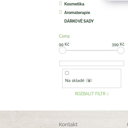
Kosmetika
Aromaterapie
DÁRKOVÉ SADY
Cena
99
Kč
399
Kč
Na skladě
5
ROZBALIT FILTR
Z
á
Kontakt
p