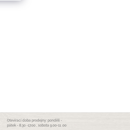
Otevírací doba prodejny: pondělí -
pátek - 8.30 -17.00 , sobota 9.00-11 .00