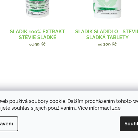
s
o
p
d
r
u
o
k
d
t
SLADÍK 100% EXTRAKT
SLADÍK SLADIDLO - STÉVI
u
ů
STÉVIE SLADKÉ
SLADKÁ TABLETY
k
99 Kč
109 Kč
od
od
t
ů
web používá soubory cookie. Dalším procházením tohoto 
jete souhlas s jejich používáním.. Více informací
zde
.
ČEKANKOVÝ SIRUP
ČEKANKOVÝ SIRUP
avení
Souh
ORIGINÁL 700 G
ORIGINÁL 1,2 KG
269 Kč
399 Kč