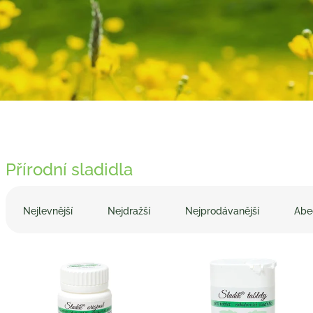
Přírodní sladidla
Ř
a
Nejlevnější
Nejdražší
Nejprodávanější
Abe
z
e
V
n
ý
í
p
p
i
r