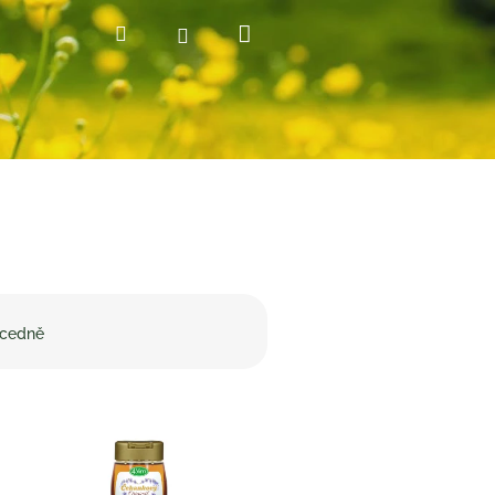
Nákupní
Hledat
Přihlášení
košík
cedně