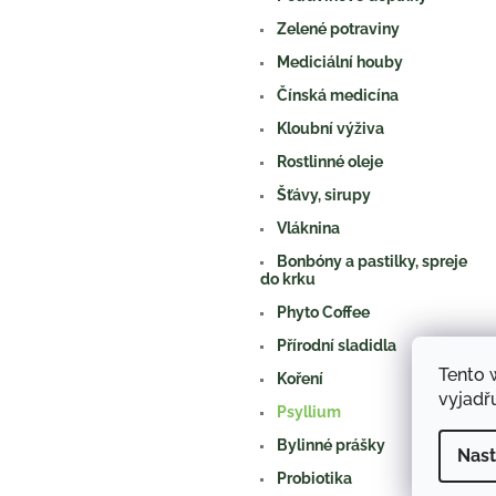
n
e
Zelené potraviny
l
Mediciální houby
Čínská medicína
Kloubní výživa
Rostlinné oleje
Šťávy, sirupy
Vláknina
Bonbóny a pastilky, spreje
do krku
Phyto Coffee
Přírodní sladidla
Tento 
Koření
vyjadřu
Psyllium
Bylinné prášky
Nast
Probiotika