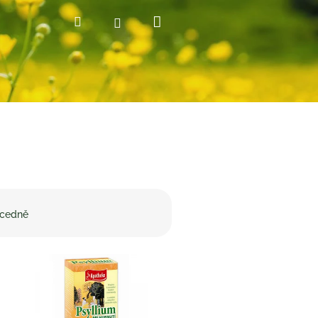
Nákupní
Hledat
Přihlášení
košík
cedně