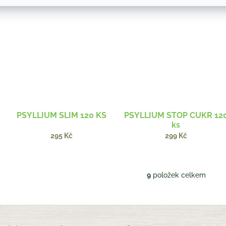
PSYLLIUM SLIM 120 KS
PSYLLIUM STOP CUKR 12
ks
295 Kč
299 Kč
9
položek celkem
O
v
l
á
d