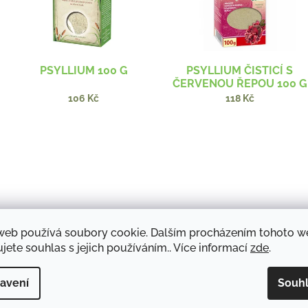
s
o
p
d
r
u
o
k
d
t
PSYLLIUM 100 G
PSYLLIUM ČISTICÍ S
u
ů
ČERVENOU ŘEPOU 100 G
k
106 Kč
118 Kč
t
ů
web používá soubory cookie. Dalším procházením tohoto 
jete souhlas s jejich používáním.. Více informací
zde
.
PSYLLIUM 250 G
PSYLLIUM 120 KS
avení
Souh
183 Kč
282 Kč