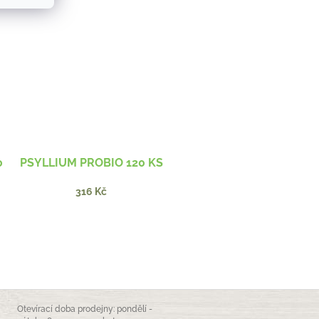
0
PSYLLIUM PROBIO 120 KS
316 Kč
Otevírací doba prodejny: pondělí -