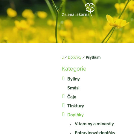
Přejít
na
obsah
Domů
/
Doplňky
/
Psyllium
P
Kategorie
o
Přeskočit
kategorie
s
Byliny
t
Směsi
r
a
Čaje
n
Tinktury
n
í
Doplňky
p
Vitamíny a minerály
a
Potravinové doplňky