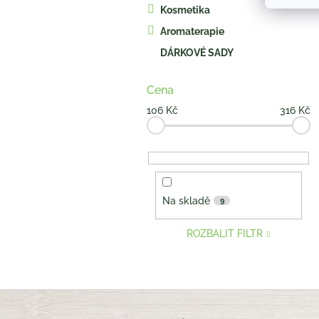
Kosmetika
Aromaterapie
DÁRKOVÉ SADY
Cena
106
Kč
316
Kč
Na skladě
9
ROZBALIT FILTR
Z
á