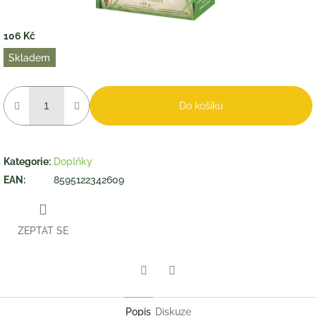
106 Kč
Měrná
Skladem
cena:
Do košíku
Kategorie
:
Doplňky
EAN
:
8595122342609
ZEPTAT SE
Twitter
Facebook
Popis
Diskuze