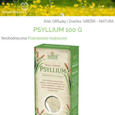
Přejít
Nák
Hledat
Přihlášení
na
obsah
koší
Kód:
GRS489
|
Značka:
GREŠÍK - NATURA
PSYLLIUM 100 G
Průměrné
Neohodnoceno
Podrobnosti hodnocení
hodnocení
produktu
je
0,0
z
5
hvězdiček.