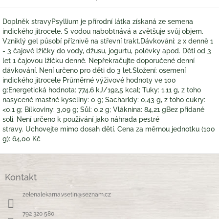
Doplněk stravyPsyllium je přírodní látka získaná ze semena
indického jitrocele. S vodou nabobtnává a zvětšuje svůj objem.
Vzniklý gel působí příznivě na střevní trakt.Dávkování: 2 x denně 1
- 3 čajové lžičky do vody, džusu, jogurtu, polévky apod. Děti od 3
let 1 čajovou lžičku denně. Nepřekračujte doporučené denní
dávkování. Není určeno pro děti do 3 let.Složení: osemení
indického jitrocele Průměrné výživové hodnoty ve 100
g:Energetická hodnota: 774,6 kJ/192,5 kcal; Tuky: 1,11 g, z toho
nasycené mastné kyseliny: 0 g; Sacharidy: 0,43 g, z toho cukry:
<0,1 g; Bílkoviny: 3,09 g; Sůl: 0,2 g; Vláknina: 84,21 gBez přidané
soli. Není určeno k používání jako náhrada pestré
stravy. Uchovejte mimo dosah dětí. Cena za měrnou jednotku (100
g): 64,00 Kč
Z
á
Kontakt
p
a
zelenalekarna.vsetin
@
seznam.cz
t
í
792 320 580