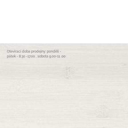
Otevírací doba prodejny: pondělí -
pátek - 8.30 -17.00 , sobota 9.00-11 .00