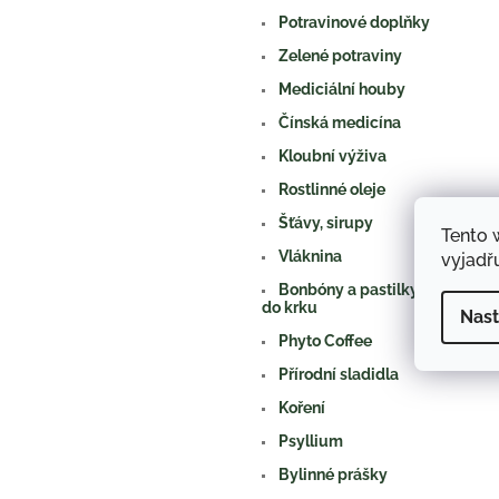
a
Potravinové doplňky
n
e
Zelené potraviny
l
Mediciální houby
Čínská medicína
Kloubní výživa
Rostlinné oleje
Šťávy, sirupy
Tento 
Vláknina
vyjadřu
Bonbóny a pastilky, spreje
do krku
Nast
Phyto Coffee
Přírodní sladidla
Koření
Psyllium
Bylinné prášky