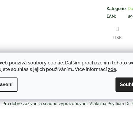
hvězdiček.
Kategorie
:
Do
EAN
:
85
TISK
web používá soubory cookie. Dalším procházením tohoto 
Twitter
Face
jete souhlas s jejich používáním.. Více informací
zde
.
avení
Souh
Popis
Diskuze
Pro dobré zažívání a snadné vyprazdňování. Vláknina Psyllium Dr. 