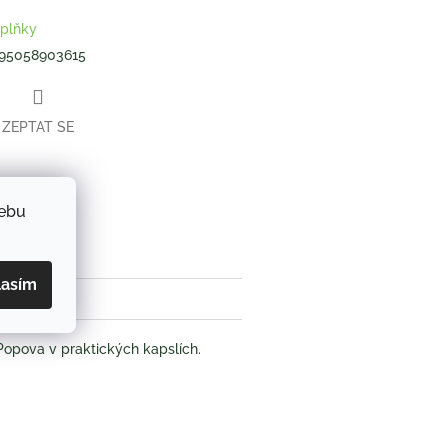
plňky
95058903615
ZEPTAT SE
webu
book
lasím
Popova v praktických kapslích.