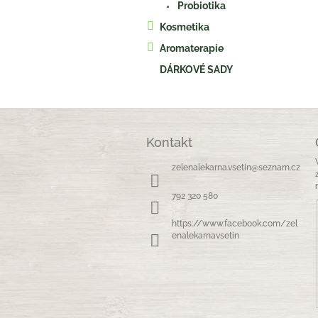
Probiotika
Kosmetika
Aromaterapie
DÁRKOVÉ SADY
Z
á
Kontakt
p
a
zelenalekarna.vsetin
@
seznam.cz
t
í
792 320 580
https://www.facebook.com/zel
enalekarnavsetin