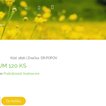
Nákupní
Hledat
Přihlášení
košík
Kód:
1818
|
Značka:
DR.POPOV
UM 120 KS
no
Podrobnosti hodnocení
Do košíku