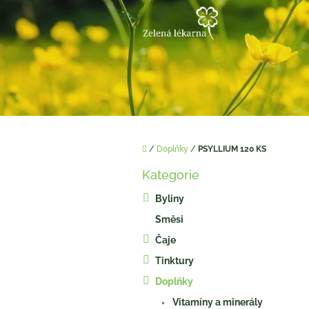
Přejít
na
obsah
Domů
/
Doplňky
/
PSYLLIUM 120 KS
P
Kategorie
o
Přeskočit
kategorie
s
Byliny
t
Směsi
r
a
Čaje
n
Tinktury
n
í
Doplňky
p
Vitamíny a minerály