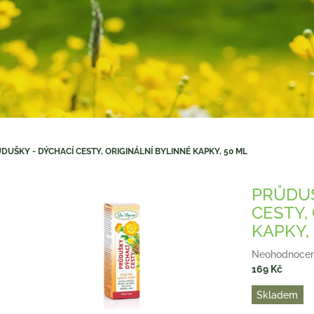
DUŠKY - DÝCHACÍ CESTY, ORIGINÁLNÍ BYLINNÉ KAPKY, 50 ML
PRŮDUŠ
CESTY,
KAPKY,
Průměrné
Neohodnoce
hodnocení
169 Kč
produktu
Měrná
Skladem
je
cena:
0,0