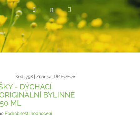
Nákupní
Hledat
Přihlášení
košík
Kód:
758
|
Značka:
DR.POPOV
KY - DÝCHACÍ
 ORIGINÁLNÍ BYLINNÉ
 50 ML
no
Podrobnosti hodnocení