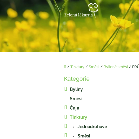
Přejít
na
obsah
Domů
/
Tinktury
/
Směsi
/
Bylinné směsi
/
PRŮ
P
Kategorie
o
Přeskočit
kategorie
s
Byliny
t
Směsi
r
a
Čaje
n
Tinktury
n
í
Jednodruhové
p
Směsi