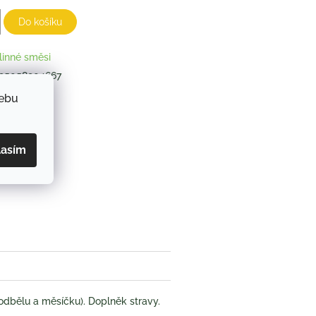
Do košíku
linné směsi
95058904667
 ml
webu
ZEPTAT SE
lasím
book
odbělu a měsíčku). Doplněk stravy.