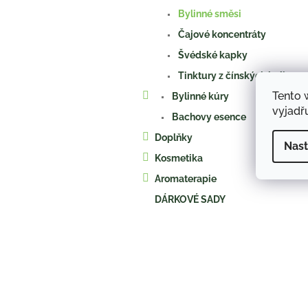
a
Bylinné směsi
n
e
Čajové koncentráty
l
Švédské kapky
Tinktury z čínských bylin
Tento 
Bylinné kúry
vyjadřu
Bachovy esence
Doplňky
Nast
Kosmetika
Aromaterapie
DÁRKOVÉ SADY