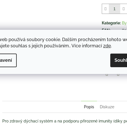
z
5
hvězdiček.
Kategorie
:
By
EAN
:
85
objem
:
90
web používá soubory cookie. Dalším procházením tohoto 
jete souhlas s jejich používáním.. Více informací
zde
.
TISK
avení
Souh
Twitter
Face
Popis
Diskuze
Pro zdravý dýchací systém a na podporu přirozené imunity (díky p