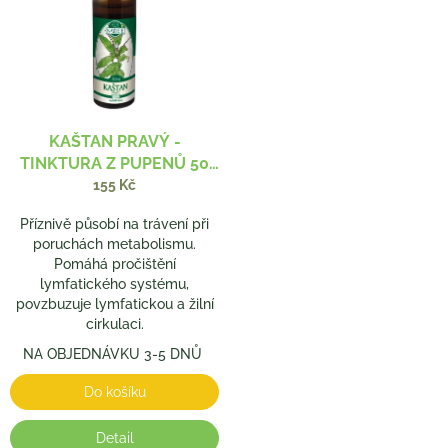
KAŠTAN PRAVÝ -
TINKTURA Z PUPENŮ 50
ML
155 Kč
Příznivě působí na trávení při
poruchách metabolismu.
Pomáhá pročištění
lymfatického systému,
povzbuzuje lymfatickou a žilní
cirkulaci.
NA OBJEDNÁVKU 3-5 DNŮ
Do košíku
Detail