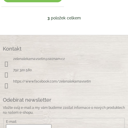
3
položek celkem
O
v
l
á
Z
d
á
a
Kontakt
p
c
a
í
zelenalekarna.vsetin
@
seznam.cz
t
p
í
r
792 320 580
v
k
https://www.facebook.com/zelenalekarnavsetin
y
v
ý
Odebírat newsletter
p
i
Vložte svůj e-mail a my vám budeme zasílat informace o nových produktech
s
na našem e-shopu.
u
E-mail