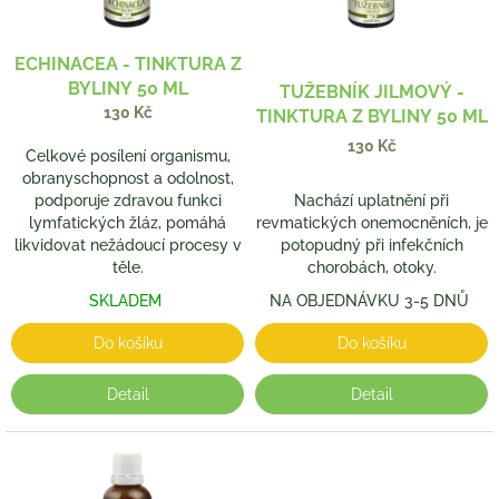
r
o
d
ECHINACEA - TINKTURA Z
u
BYLINY 50 ML
TUŽEBNÍK JILMOVÝ -
k
130 Kč
TINKTURA Z BYLINY 50 ML
t
130 Kč
ů
Celkové posílení organismu,
obranyschopnost a odolnost,
podporuje zdravou funkci
Nachází uplatnění při
lymfatických žláz, pomáhá
revmatických onemocněních, je
likvidovat nežádoucí procesy v
potopudný při infekčních
těle.
chorobách, otoky.
SKLADEM
NA OBJEDNÁVKU 3-5 DNŮ
Do košíku
Do košíku
Detail
Detail