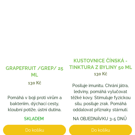
KUSTOVNICE ČÍNSKÁ -
TINKTURA Z BYLINY 50 ML
GRAPEFRUIT /GREP/ 25
130 Kč
ML
130 Kč
Posiluje imunitu. Chrání játra,
ledviny, pomáhá vylučovat
Pomáhá v boji proti virům a
těžké kovy. Stimuluje fyzickou
bakteriím, dýchací cesty,
sílu, posiluje zrak. Pomáhá
kloubní potíže, ústní dutina.
oddalovat příznaky stárnutí.
SKLADEM
NA OBJEDNÁVKU 3-5 DNŮ
Do košíku
Do košíku