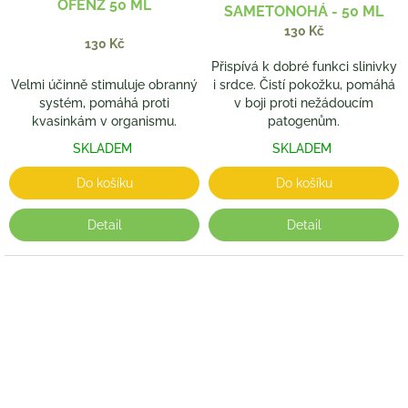
OFENZ 50 ML
SAMETONOHÁ - 50 ML
130 Kč
130 Kč
Přispívá k dobré funkci slinivky
Velmi účinně stimuluje obranný
i srdce. Čistí pokožku, pomáhá
systém, pomáhá proti
v boji proti nežádoucím
kvasinkám v organismu.
patogenům.
SKLADEM
SKLADEM
Do košíku
Do košíku
Detail
Detail