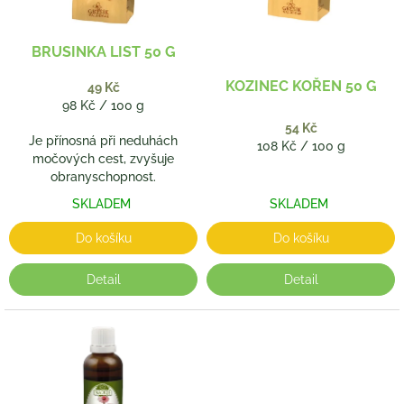
r
o
d
BRUSINKA LIST 50 G
u
k
KOZINEC KOŘEN 50 G
49 Kč
t
Měrná
98 Kč / 100 g
ů
cena:
54 Kč
Je přínosná při neduhách
Měrná
108 Kč / 100 g
močových cest, zvyšuje
cena:
obranyschopnost.
SKLADEM
SKLADEM
Do košíku
Do košíku
Detail
Detail