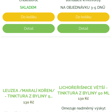
cholesterol.
stimulace krvetvorby.
SKLADEM
NA OBJEDNÁVKU 3-5 DNŮ
Do košíku
Do košíku
Detail
Detail
LICHOŘEŘIŠNICE VĚTŠÍ -
LEUZEA /MARALÍ KOŘEN/
TINKTURA Z BYLINY 50 ML
- TINKTURA Z BYLINY 50
130 Kč
ML
130 Kč
Omezuje nadměrný výskyt