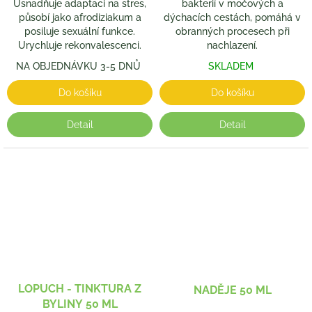
Usnadňuje adaptaci na stres,
bakterií v močových a
působí jako afrodiziakum a
dýchacích cestách, pomáhá v
posiluje sexuální funkce.
obranných procesech při
Urychluje rekonvalescenci.
nachlazení.
NA OBJEDNÁVKU 3-5 DNŮ
SKLADEM
Do košíku
Do košíku
Detail
Detail
LOPUCH - TINKTURA Z
NADĚJE 50 ML
BYLINY 50 ML