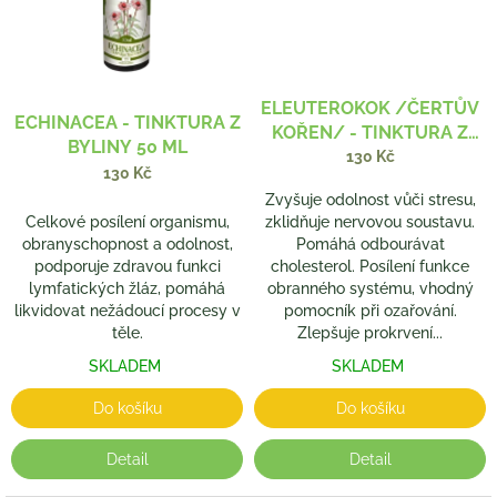
ELEUTEROKOK /ČERTŮV
ECHINACEA - TINKTURA Z
KOŘEN/ - TINKTURA Z
BYLINY 50 ML
BYLINY 50 ML
130 Kč
130 Kč
Zvyšuje odolnost vůči stresu,
Celkové posílení organismu,
zklidňuje nervovou soustavu.
obranyschopnost a odolnost,
Pomáhá odbourávat
podporuje zdravou funkci
cholesterol. Posílení funkce
lymfatických žláz, pomáhá
obranného systému, vhodný
likvidovat nežádoucí procesy v
pomocník při ozařování.
těle.
Zlepšuje prokrvení...
SKLADEM
SKLADEM
Do košíku
Do košíku
Detail
Detail