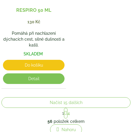
RESPIRO 50 ML
130 Kč
Pomáhá při nachlazení
dýchacích cest, silné dušnosti a
kašli.
SKLADEM
Do košíku
Detail
Načíst 15 dalších
S
1
4
t
O
r
56
položek celkem
v
á
l
Nahoru
n