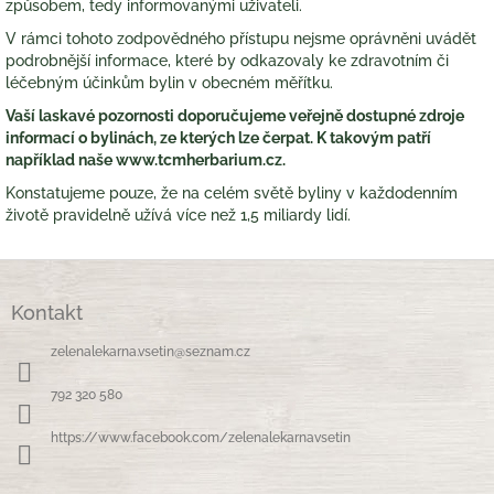
způsobem, tedy informovanými uživateli.
V rámci tohoto zodpovědného přístupu nejsme oprávněni uvádět
podrobnější informace, které by odkazovaly ke zdravotním či
léčebným účinkům bylin v obecném měřítku.
Vaší laskavé pozornosti doporučujeme veřejně dostupné zdroje
informací o bylinách, ze kterých lze čerpat. K takovým patří
například naše www.tcmherbarium.cz.
Konstatujeme pouze, že na celém světě byliny v každodenním
životě pravidelně užívá více než 1,5 miliardy lidí.
Z
á
Kontakt
p
a
zelenalekarna.vsetin
@
seznam.cz
t
í
792 320 580
https://www.facebook.com/zelenalekarnavsetin