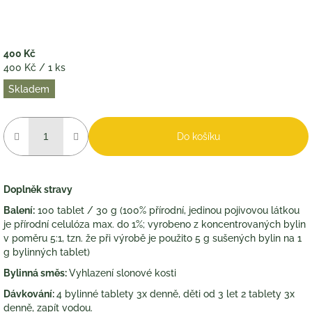
400 Kč
Měrná
400 Kč / 1 ks
cena:
Skladem
Do košíku
Doplněk stravy
Balení:
100 tablet / 30 g (100% přírodní, jedinou pojivovou látkou
je přírodní celulóza max. do 1%; vyrobeno z koncentrovaných bylin
v poměru 5:1, tzn. že při výrobě je použito 5 g sušených bylin na 1
g bylinných tablet)
Bylinná směs:
Vyhlazení slonové kosti
Dávkování:
4 bylinné tablety 3x denně, děti od 3 let 2 tablety 3x
denně, zapít vodou.