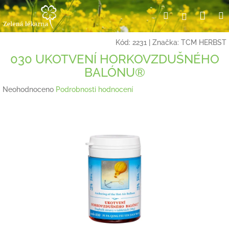
Přejít
Nák
Hledat
Přihlášení
na
obsah
koší
Kód:
2231
|
Značka:
TCM HERBST
030 UKOTVENÍ HORKOVZDUŠNÉHO
BALÓNU®
Průměrné
Neohodnoceno
Podrobnosti hodnocení
hodnocení
produktu
je
0,0
z
5
hvězdiček.