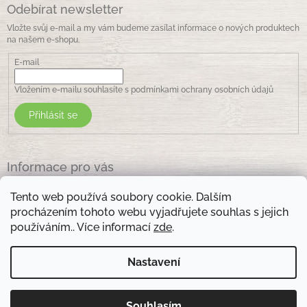
Odebírat newsletter
Vložte svůj e-mail a my vám budeme zasílat informace o nových produktech
na našem e-shopu.
E-mail
Vložením e-mailu souhlasíte s
podmínkami ochrany osobních údajů
Přihlásit se
Informace pro vás
Jak nakupovat
Tento web používá soubory cookie. Dalším
Obchodní podmínky
procházením tohoto webu vyjadřujete souhlas s jejich
Podmínky ochrany osobních údajů
používáním.. Více informací
zde
.
Kontakty
Nastavení
Otevírací doba prodejny: pondělí - pátek - 8.30 -17.00 , sobota 9.00-11 .00
Souhlasím
Copyright 2026
Zelená lékarna Vsetín
. Všechna práva
Vytvořil Shoptet