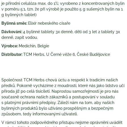
je přírodní celulóza max. do 1%; vyrobeno z koncentrovaných bylin
v poměru 5:1, tzn. že při výrobě je použito 5 g sušených bylin na 1
g bylinných tablet)
Bylinná směs:
Elixír nebeského císaře
Dávkování:
4 bylinné tablety 3x denně, děti od 3 let 2 tablety 3x
denně, zapít vodou.
Výrobce:
Medichin, Belgie
Distributor:
TCM Herbs, U Černé věže 6, České Budějovice
Společnost TCM Herbs chová úctu a respekt k tradicím našich
předků. Pokorně vycházíme z moudrosti, které nás jako lidstvo učí
příroda již po celá tisíciletí. Naprostou samozřejmostí je pro nás
současně ochrana našich zákazníků a postupování v souladu
s platnými právními předpisy. Záleží nám na tom, aby našich
bylinných produktů bylo užíváno prospěšným a bezpečným
způsobem, tedy informovanými uživateli.
V rámci tohoto zodpovědného přístupu nejsme oprávněni uvádět