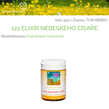
Přejít
Nák
Hledat
Přihlášení
na
obsah
koší
Kód:
2271
|
Značka:
TCM HERBST
121 ELIXÍR NEBESKÉHO CÍSAŘE
Průměrné
Neohodnoceno
Podrobnosti hodnocení
hodnocení
produktu
je
0,0
z
5
hvězdiček.