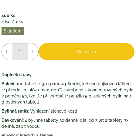
400 Kč
Měrná
4 Kč / 1 ks
cena:
Skladem
Do košíku
Doplněk stravy
Balení:
100 tablet / 30 g (100% přírodní, jedinou pojivovou látkou
je přírodní celulóza max. do 1%; vyrobeno z koncentrovaných bylin
v poměru 5:1, tzn. že při výrobě je použito 5 g sušených bylin na 1
g bylinných tablet)
Bylinná směs:
Vyhlazení slonové kosti
Dávkování:
4 bylinné tablety 3x denně, děti od 3 let 2 tablety 3x
denně, zapít vodou.
Výrobce:
Medichin, Belgie