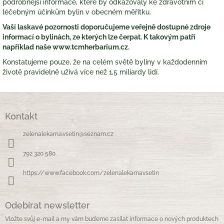
podrobnější informace, které by odkazovaly ke zdravotním či
léčebným účinkům bylin v obecném měřítku.
Vaší laskavé pozornosti doporučujeme veřejně dostupné zdroje
informací o bylinách, ze kterých lze čerpat. K takovým patří
například naše www.tcmherbarium.cz.
Konstatujeme pouze, že na celém světě byliny v každodenním
životě pravidelně užívá více než 1,5 miliardy lidí.
Z
á
Kontakt
p
a
zelenalekarna.vsetin
@
seznam.cz
t
í
792 320 580
https://www.facebook.com/zelenalekarnavsetin
Odebírat newsletter
Vložte svůj e-mail a my vám budeme zasílat informace o nových produktech