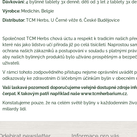
Dávkování:
4 bylinné tablety 3x denně, děti od 3 let 2 tablety 3x d
Výrobce:
Medichin, Belgie
Distributor:
TCM Herbs, U Černé věže 6, České Budějovice
Společnost TCM Herbs chová úctu a respekt k tradicím našich pře
které nás jako lidstvo učí příroda již po celá tisíciletí. Naprostou 
ochrana našich zákazníků a postupování v souladu s platnými práv
aby našich bylinných produktů bylo užíváno prospěšným a bezp
uživateli.
V rámci tohoto zodpovědného přístupu nejsme oprávněni uvádět po
odkazovaly ke zdravotním či léčebným účinkům bylin v obecném 
Vaší laskavé pozornosti doporučujeme veřejně dostupné zdroje info
čerpat. K takovým patří například naše www.tcmherbarium.cz.
Konstatujeme pouze, že na celém světě byliny v každodenním život
miliardy lidí.
Odebírat newsletter
Informace pro vás