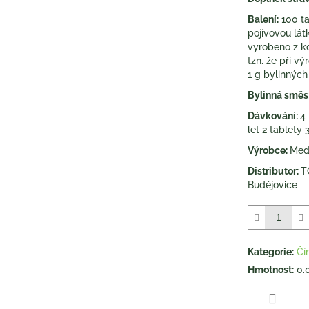
5
Balení:
100 ta
hvězdiček.
pojivovou lát
vyrobeno z k
tzn. že při v
1 g bylinných
Bylinná směs
Dávkování:
4 
let 2 tablety
Výrobce:
Medi
Distributor:
T
Budějovice
Kategorie
:
Čí
Hmotnost
:
0.