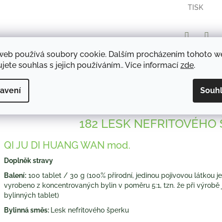
TISK
Twitter
Face
web používá soubory cookie. Dalším procházením tohoto 
jete souhlas s jejich používáním.. Více informací
zde
.
avení
Souh
Popis
Diskuze
182 LESK NEFRITOVÉHO
QI JU DI HUANG WAN mod.
Doplněk stravy
Balení:
100 tablet / 30 g (100% přírodní, jedinou pojivovou látkou je
vyrobeno z koncentrovaných bylin v poměru 5:1, tzn. že při výrobě 
bylinných tablet)
Bylinná směs:
Lesk nefritového šperku