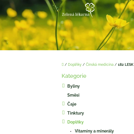
Přejít
na
obsah
Domů
/
Doplňky
/
Čínská medicína
/
182 LES
P
Kategorie
o
Přeskočit
kategorie
s
Byliny
t
Směsi
r
a
Čaje
n
Tinktury
n
í
Doplňky
p
Vitamíny a minerály