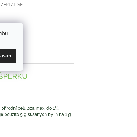
ZEPTAT SE
book
webu
lasím
 ŠPERKU
 přírodní celulóza max. do 1%;
je použito 5 g sušených bylin na 1 g