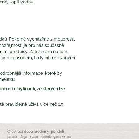
enně, zapít vodou.
dků. Pokorně vycházíme z moudrosti,
samozřejmostí je pro nás současně
ními předpisy. Záleží nám na tom,
ečným způsobem, tedy informovanými
drobnější informace, které by
měřítku.
rmací o bylinách, ze kterých lze
ě pravidelně užívá více než 1,5
Otevírací doba prodejny: pondělí -
pátek - 8.30 -17.00 , sobota 9.00-11 .00