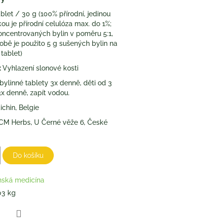
blet / 30 g (100% přírodní, jedinou
kou je přírodní celulóza max. do 1%;
oncentrovaných bylin v poměru 5:1,
ýrobě je použito 5 g sušených bylin na
 tablet)
:
Vyhlazení slonové kosti
bylinné tablety 3x denně, děti od 3
 3x denně, zapít vodou.
chin, Belgie
CM Herbs, U Černé věže 6, České
Do košíku
nská medicína
03 kg