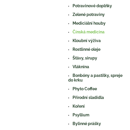
a
Potravinové doplňky
n
e
Zelené potraviny
l
Mediciální houby
Čínská medicína
Kloubní výživa
Rostlinné oleje
Šťávy, sirupy
Vláknina
Bonbóny a pastilky, spreje
do krku
Phyto Coffee
Přírodní sladidla
Koření
Psyllium
Bylinné prášky