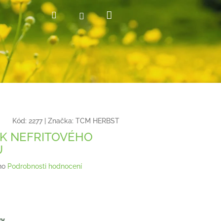
Nákupní
Hledat
Přihlášení
košík
Kód:
2277
|
Značka:
TCM HERBST
SK NEFRITOVÉHO
U
no
Podrobnosti hodnocení
vy