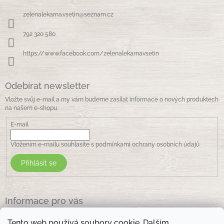
p
a
zelenalekarna.vsetin
@
seznam.cz
t
í
792 320 580
https://www.facebook.com/zelenalekarnavsetin
Odebírat newsletter
Vložte svůj e-mail a my vám budeme zasílat informace o nových produktech
na našem e-shopu.
E-mail
Vložením e-mailu souhlasíte s
podmínkami ochrany osobních údajů
Přihlásit se
Informace pro vás
Jak nakupovat
Tento web používá soubory cookie. Dalším