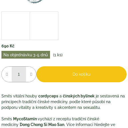
690 Kč
Měrná
Na objednávku 3-5 dnů
(1 ks)
cena:
Do košíku
Směs vitální houby
cordyceps
a
čínských bylinek
je sestavená na
principech tradiční čínské medicíny, podle které působí na
podporu vitality a kreativity s akcentem na sexualitu.
Směs
MycoStamin
vychází z receptu tradiční čínské
medicíny
Dong Chong Si Mao San
. Více informací hledejte ve