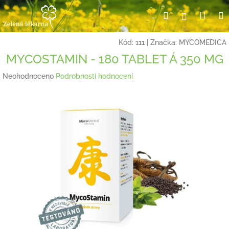
Přejít
Nák
Hledat
Přihlášení
na
obsah
koší
Kód:
111
|
Značka:
MYCOMEDICA
MYCOSTAMIN - 180 TABLET Á 350 MG
Průměrné
Neohodnoceno
Podrobnosti hodnocení
hodnocení
produktu
je
0,0
z
5
hvězdiček.