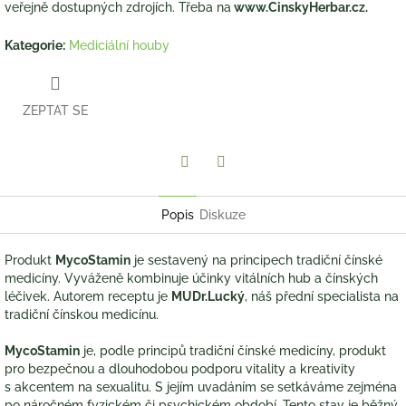
veřejně dostupných zdrojích. Třeba na
www.CinskyHerbar.cz
.
Kategorie
:
Mediciální houby
ZEPTAT SE
Twitter
Facebook
Popis
Diskuze
Produkt
MycoStamin
je sestavený na principech tradiční čínské
medicíny. Vyváženě kombinuje účinky vitálních hub a čínských
léčivek. Autorem receptu je
MUDr.Lucký
, náš přední specialista na
tradiční čínskou medicínu.
MycoStamin
je, podle principů tradiční čínské medicíny, produkt
pro bezpečnou a dlouhodobou podporu vitality a kreativity
s akcentem na sexualitu. S jejím uvadáním se setkáváme zejména
po náročném fyzickém či psychickém období. Tento stav je běžný