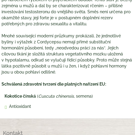
zejména u mužů a dal by se charakterizovat rčením – přílišné
investování testosteronu do vnějšího světa. Směs není určena pro
okamžité stavy, její forte je v postupném doplnění rezerv
potřebných pro zdravou sexualitu a vitalitu.
Mnohé související moderní průzkumy prokázali, že jednotlivé
byliny i výtažek z Cordycepsu nemají přímé substituční
hormonální působení, tedy „neodvedou práci za nás“. Jejich
cílovou tkání je složitá struktura vegetativního mozku uložená
v hypotalamu, odkud se vylučují řídící působky. Proto může stejná
látka pozitivně působit u mužů i u žen, i když pohlavní hormony
jsou u obou pohlaví odlišné.
Schválená zdravotní tvrzení dle platných nařízení EU:
Kokotice čínská
(
Cuscuta chinensis
, semena)
Antioxidant
Z
á
Kontakt