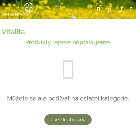
Přejít
Nák
Hledat
Přihlášení
na
obsah
koší
Vitalita
Produkty teprve připravujeme.
Můžete se ale podívat na ostatní kategorie.
Zpět do obchodu