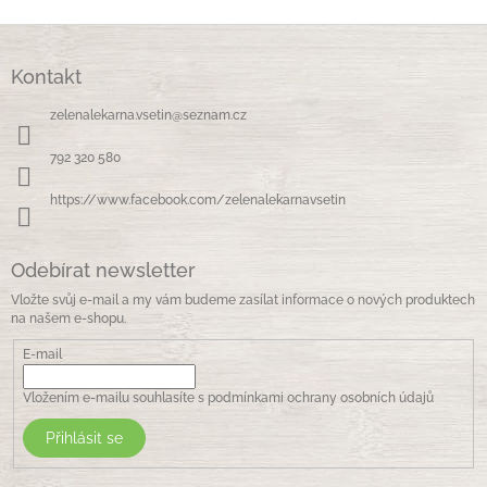
Z
á
Kontakt
p
a
zelenalekarna.vsetin
@
seznam.cz
t
í
792 320 580
https://www.facebook.com/zelenalekarnavsetin
Odebírat newsletter
Vložte svůj e-mail a my vám budeme zasílat informace o nových produktech
na našem e-shopu.
E-mail
Vložením e-mailu souhlasíte s
podmínkami ochrany osobních údajů
Přihlásit se