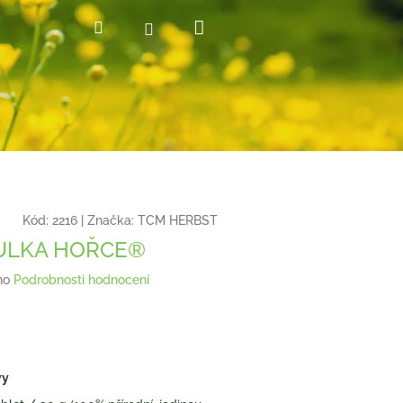
Nákupní
Hledat
Přihlášení
košík
Kód:
2216
|
Značka:
TCM HERBST
LULKA HOŘCE®
no
Podrobnosti hodnocení
vy