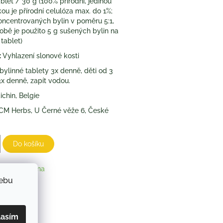
blet / 30 g (100% přírodní, jedinou
kou je přírodní celulóza max. do 1%;
oncentrovaných bylin v poměru 5:1,
ýrobě je použito 5 g sušených bylin na
 tablet)
:
Vyhlazení slonové kosti
bylinné tablety 3x denně, děti od 3
 3x denně, zapít vodou.
chin, Belgie
CM Herbs, U Černé věže 6, České
Do košíku
nská medicína
webu
ZEPTAT SE
lasím