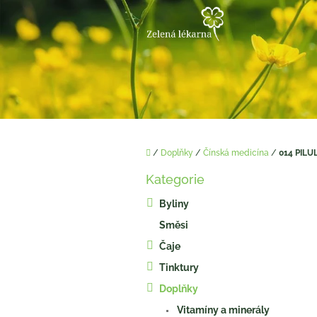
Přejít
na
obsah
Domů
/
Doplňky
/
Čínská medicína
/
014 PIL
P
Kategorie
o
Přeskočit
kategorie
s
Byliny
t
Směsi
r
a
Čaje
n
Tinktury
n
í
Doplňky
p
Vitamíny a minerály