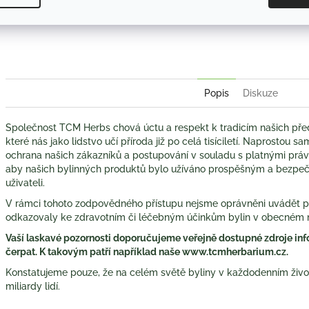
Twitter
Face
Popis
Diskuze
Společnost TCM Herbs chová úctu a respekt k tradicím našich pře
které nás jako lidstvo učí příroda již po celá tisíciletí. Naprostou 
ochrana našich zákazníků a postupování v souladu s platnými práv
aby našich bylinných produktů bylo užíváno prospěšným a bezp
uživateli.
V rámci tohoto zodpovědného přístupu nejsme oprávněni uvádět po
odkazovaly ke zdravotním či léčebným účinkům bylin v obecném 
Vaší laskavé pozornosti doporučujeme veřejně dostupné zdroje info
čerpat. K takovým patří například naše www.tcmherbarium.cz.
Konstatujeme pouze, že na celém světě byliny v každodenním život
miliardy lidí.