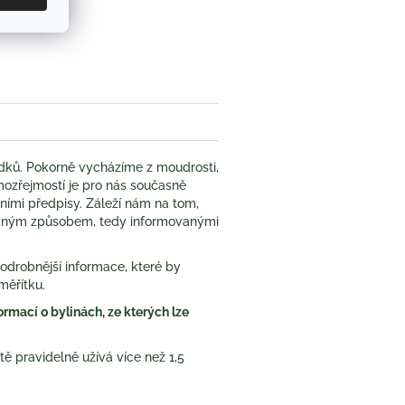
book
dků. Pokorně vycházíme z moudrosti,
samozřejmostí je pro nás současně
ními předpisy. Záleží nám na tom,
ečným způsobem, tedy informovanými
drobnější informace, které by
měřítku.
rmací o bylinách, ze kterých lze
ě pravidelně užívá více než 1,5