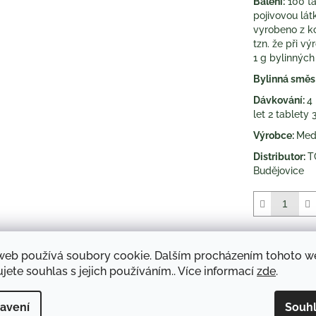
Balení:
100 ta
hvězdiček.
pojivovou lát
vyrobeno z k
tzn. že při v
1 g bylinných
Bylinná směs
Dávkování:
4 
let 2 tablety
Výrobce:
Medi
Distributor:
T
Budějovice
Kategorie
:
Čí
web používá soubory cookie. Dalším procházením tohoto 
jete souhlas s jejich používáním.. Více informací
zde
.
TISK
avení
Souh