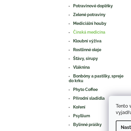
a
Potravinové doplňky
n
e
Zelené potraviny
l
Mediciální houby
Čínská medicína
Kloubní výživa
Rostlinné oleje
Šťávy, sirupy
Vláknina
Bonbóny a pastilky, spreje
do krku
Phyto Coffee
Přírodní sladidla
Tento 
Koření
vyjadřu
Psyllium
Bylinné prášky
Nast