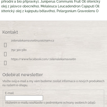
přírodní a bio přípravky), Juniperus Communis Fruit Oil (éterický
olej z jalovce obecného), Melaleuca Leucadendron Cajaputi Oil
(éterický olej z kajeputu bělavého), Pelargonium Graveolens O
Z
á
Kontakt
p
a
zelenalekarna.vsetin
@
seznam.cz
t
í
792 320 580
https://www.facebook.com/zelenalekarnavsetin
Odebírat newsletter
Vložte svůj e-mail a my vám budeme zasílat informace o nových produktech
na našem e-shopu.
E-mail
Vložením e-mailu souhlasíte s
podmínkami ochrany osobních údajů