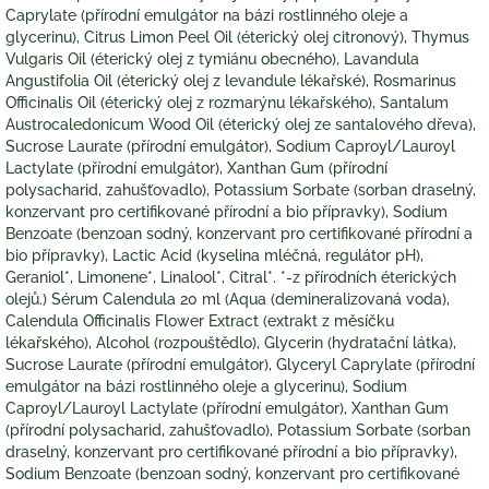
Caprylate (přírodní emulgátor na bázi rostlinného oleje a
glycerinu), Citrus Limon Peel Oil (éterický olej citronový), Thymus
Vulgaris Oil (éterický olej z tymiánu obecného), Lavandula
Angustifolia Oil (éterický olej z levandule lékařské), Rosmarinus
Officinalis Oil (éterický olej z rozmarýnu lékařského), Santalum
Austrocaledonicum Wood Oil (éterický olej ze santalového dřeva),
Sucrose Laurate (přírodní emulgátor), Sodium Caproyl/Lauroyl
Lactylate (přírodní emulgátor), Xanthan Gum (přírodní
polysacharid, zahušťovadlo), Potassium Sorbate (sorban draselný,
konzervant pro certifikované přírodní a bio přípravky), Sodium
Benzoate (benzoan sodný, konzervant pro certifikované přírodní a
bio přípravky), Lactic Acid (kyselina mléčná, regulátor pH),
Geraniol*, Limonene*, Linalool*, Citral*. *-z přírodních éterických
olejů.) Sérum Calendula 20 ml (Aqua (demineralizovaná voda),
Calendula Officinalis Flower Extract (extrakt z měsíčku
lékařského), Alcohol (rozpouštědlo), Glycerin (hydratační látka),
Sucrose Laurate (přírodní emulgátor), Glyceryl Caprylate (přírodní
emulgátor na bázi rostlinného oleje a glycerinu), Sodium
Caproyl/Lauroyl Lactylate (přírodní emulgátor), Xanthan Gum
(přírodní polysacharid, zahušťovadlo), Potassium Sorbate (sorban
draselný, konzervant pro certifikované přírodní a bio přípravky),
Sodium Benzoate (benzoan sodný, konzervant pro certifikované