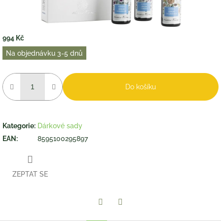
994 Kč
Měrná
Na objednávku 3-5 dnů
cena:
Do košíku
Kategorie
:
Dárkové sady
EAN
:
8595100295897
ZEPTAT SE
Twitter
Facebook