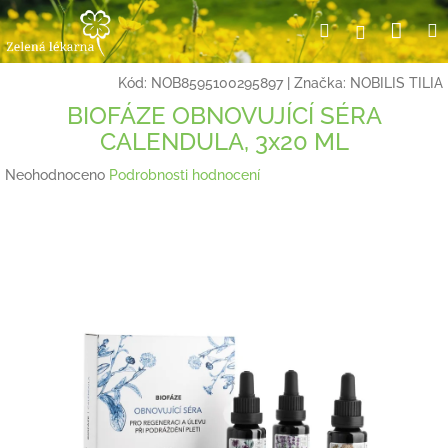
Přejít
Nák
Hledat
Přihlášení
na
obsah
koší
Kód:
NOB8595100295897
|
Značka:
NOBILIS TILIA
BIOFÁZE OBNOVUJÍCÍ SÉRA
CALENDULA, 3x20 ML
Průměrné
Neohodnoceno
Podrobnosti hodnocení
hodnocení
produktu
je
0,0
z
5
hvězdiček.