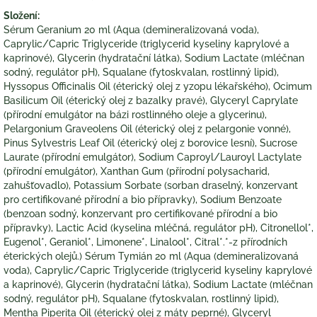
Složení:
Sérum Geranium 20 ml (Aqua (demineralizovaná voda),
Caprylic/Capric Triglyceride (triglycerid kyseliny kaprylové a
kaprinové), Glycerin (hydratační látka), Sodium Lactate (mléčnan
sodný, regulátor pH), Squalane (fytoskvalan, rostlinný lipid),
Hyssopus Officinalis Oil (éterický olej z yzopu lékařského), Ocimum
Basilicum Oil (éterický olej z bazalky pravé), Glyceryl Caprylate
(přírodní emulgátor na bázi rostlinného oleje a glycerinu),
Pelargonium Graveolens Oil (éterický olej z pelargonie vonné),
Pinus Sylvestris Leaf Oil (éterický olej z borovice lesní), Sucrose
Laurate (přírodní emulgátor), Sodium Caproyl/Lauroyl Lactylate
(přírodní emulgátor), Xanthan Gum (přírodní polysacharid,
zahušťovadlo), Potassium Sorbate (sorban draselný, konzervant
pro certifikované přírodní a bio přípravky), Sodium Benzoate
(benzoan sodný, konzervant pro certifikované přírodní a bio
přípravky), Lactic Acid (kyselina mléčná, regulátor pH), Citronellol*,
Eugenol*, Geraniol*, Limonene*, Linalool*, Citral*.*-z přírodních
éterických olejů.) Sérum Tymián 20 ml (Aqua (demineralizovaná
voda), Caprylic/Capric Triglyceride (triglycerid kyseliny kaprylové
a kaprinové), Glycerin (hydratační látka), Sodium Lactate (mléčnan
sodný, regulátor pH), Squalane (fytoskvalan, rostlinný lipid),
Mentha Piperita Oil (éterický olej z máty peprné), Glyceryl