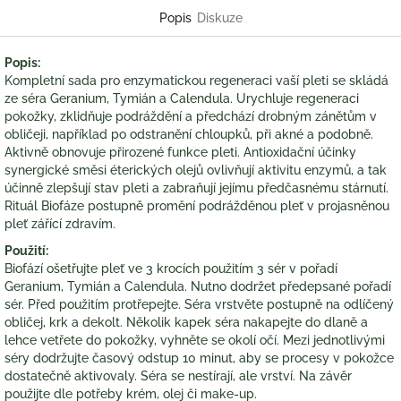
Popis
Diskuze
Popis:
Kompletní sada pro enzymatickou regeneraci vaší pleti se skládá
ze séra Geranium, Tymián a Calendula. Urychluje regeneraci
pokožky, zklidňuje podráždění a předchází drobným zánětům v
obličeji, například po odstranění chloupků, při akné a podobně.
Aktivně obnovuje přirozené funkce pleti. Antioxidační účinky
synergické směsi éterických olejů ovlivňují aktivitu enzymů, a tak
účinně zlepšují stav pleti a zabraňují jejímu předčasnému stárnutí.
Rituál Biofáze postupně promění podrážděnou pleť v projasněnou
pleť zářící zdravím.
Použití:
Biofází ošetřujte pleť ve 3 krocích použitím 3 sér v pořadí
Geranium, Tymián a Calendula. Nutno dodržet předepsané pořadí
sér. Před použitím protřepejte. Séra vrstvěte postupně na odlíčený
obličej, krk a dekolt. Několik kapek séra nakapejte do dlaně a
lehce vetřete do pokožky, vyhněte se okolí očí. Mezi jednotlivými
séry dodržujte časový odstup 10 minut, aby se procesy v pokožce
dostatečně aktivovaly. Séra se nestírají, ale vrství. Na závěr
použijte dle potřeby krém, olej či make-up.