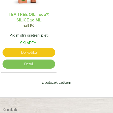
r
o
d
TEA TREE OIL - 100%
u
SILICE 10 ML
k
128 Kč
t
ů
Pro místní ošetření pleti
SKLADEM
Do košíku
Detail
1
položek celkem
O
v
l
á
Z
d
á
a
Kontakt
p