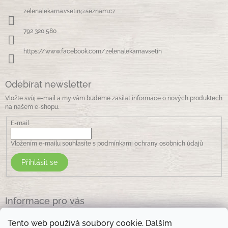
c
a
í
zelenalekarna.vsetin
@
seznam.cz
t
p
í
r
792 320 580
v
k
https://www.facebook.com/zelenalekarnavsetin
y
v
ý
Odebírat newsletter
p
i
Vložte svůj e-mail a my vám budeme zasílat informace o nových produktech
s
na našem e-shopu.
u
E-mail
Vložením e-mailu souhlasíte s
podmínkami ochrany osobních údajů
Přihlásit se
Informace pro vás
Jak nakupovat
Tento web používá soubory cookie. Dalším
Obchodní podmínky