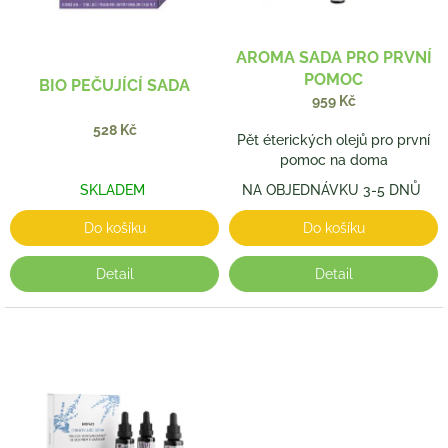
r
o
d
AROMA SADA PRO PRVNÍ
u
POMOC
BIO PEČUJÍCÍ SADA
k
959 Kč
t
528 Kč
ů
Pět éterických olejů pro první
pomoc na doma
SKLADEM
NA OBJEDNÁVKU 3-5 DNŮ
Do košíku
Do košíku
Detail
Detail