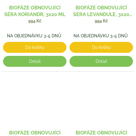
BIOFÁZE OBNOVUJÍCÍ
BIOFÁZE OBNOVUJÍCÍ
SÉRA KORIANDR, 3x20 ML
SÉRA LEVANDULE, 3x20
ML
994 Kč
994 Kč
NA OBJEDNÁVKU 3-5 DNŮ
NA OBJEDNÁVKU 3-5 DNŮ
Do košíku
Do košíku
Detail
Detail
BIOFÁZE OBNOVUJÍCÍ
BIOFÁZE OBNOVUJÍCÍ