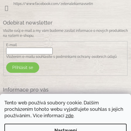
k
https://www.facebook.com/zelenalekarnavsetin
y
v
ý
Odebírat newsletter
p
i
Vložte svůj e-mail a my vám budeme zasílat informace o nových produktech
s
na našem e-shopu.
u
E-mail
Vložením e-mailu souhlasíte s
podmínkami ochrany osobních údajů
Přihlásit se
Informace pro vás
Jak nakupovat
Tento web používá soubory cookie. Dalším
Obchodní podmínky
procházením tohoto webu vyjadřujete souhlas s jejich
Podmínky ochrany osobních údajů
používáním.. Více informací
zde
.
Kontakty
Nastavení