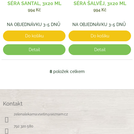
SÉRA SANTAL, 3x20 ML
SÉRA ŠALVĚJ, 3x20 ML
994 Kč
994 Kč
NA OBJEDNÁVKU 3-5 DNŮ
NA OBJEDNÁVKU 3-5 DNŮ
Do košíku
Do košíku
Detail
Detail
8
položek celkem
O
v
l
á
Z
d
á
a
Kontakt
p
c
a
í
zelenalekarna.vsetin
@
seznam.cz
t
p
í
r
792 320 580
v