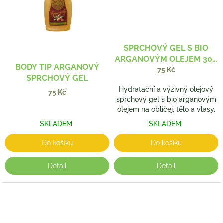
SPRCHOVÝ GEL S BIO
ARGANOVÝM OLEJEM 300
BODY TIP ARGANOVÝ
ML
75 Kč
SPRCHOVÝ GEL
Hydratační a výživný olejový
75 Kč
sprchový gel s bio arganovým
olejem na obličej, tělo a vlasy.
SKLADEM
SKLADEM
Do košíku
Do košíku
Detail
Detail