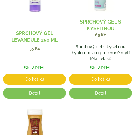
p
r
o
d
SPRCHOVÝ GEL S
u
KYSELINOU
k
SPRCHOVÝ GEL
HYALURONOVOU 200 ML
69 Kč
t
LEVANDULE 250 ML
ů
Sprchový gel s kyselinou
55 Kč
hyaluronovou pro jemné mytí
těla i vlasů
SKLADEM
SKLADEM
Do košíku
Do košíku
Detail
Detail