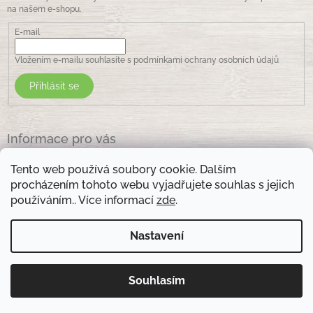
na našem e-shopu.
E-mail
Vložením e-mailu souhlasíte s
podmínkami ochrany osobních údajů
Přihlásit se
Informace pro vás
Jak nakupovat
Tento web používá soubory cookie. Dalším
Obchodní podmínky
procházením tohoto webu vyjadřujete souhlas s jejich
Podmínky ochrany osobních údajů
používáním.. Více informací
zde
.
Kontakty
Nastavení
Otevírací doba prodejny: pondělí - pátek - 8.30 -17.00 , sobota 9.00-11 .00
Souhlasím
Copyright 2026
Zelená lékarna Vsetín
. Všechna práva
Vytvořil Shoptet
vyhrazena.
Upravit nastavení cookies