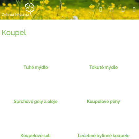
Přejít
Nák
Hledat
Přihlášení
na
obsah
koší
Koupel
Tuhé mýdlo
Tekuté mýdlo
Sprchové gely a oleje
Koupelové pěny
Koupelové soli
Léčebné bylinné koupele