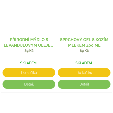
PŘÍRODNÍ MÝDLO S
SPRCHOVÝ GEL S KOZÍM
LEVANDULOVÝM OLEJEM
MLÉKEM 400 ML
100 G
89 Kč
89 Kč
SKLADEM
SKLADEM
Do košíku
Do košíku
Detail
Detail