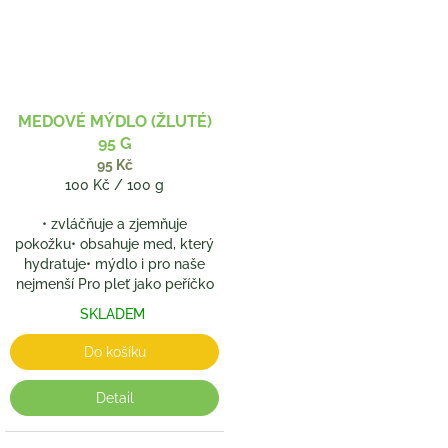
MEDOVÉ MÝDLO (ŽLUTÉ)
95 G
95 Kč
Měrná
100 Kč / 100 g
cena:
• zvláčňuje a zjemňuje
pokožku• obsahuje med, který
hydratuje• mýdlo i pro naše
nejmenší Pro pleť jako peříčko
SKLADEM
Do košíku
Detail