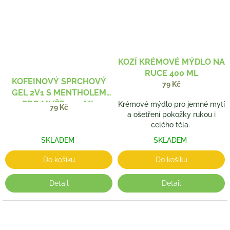
KOZÍ KRÉMOVÉ MÝDLO NA
RUCE 400 ML
KOFEINOVÝ SPRCHOVÝ
79 Kč
GEL 2V1 S MENTHOLEM
PRO MUŽE 200 ML
Krémové mýdlo pro jemné mytí
79 Kč
a ošetření pokožky rukou i
celého těla.
SKLADEM
SKLADEM
Do košíku
Do košíku
Detail
Detail