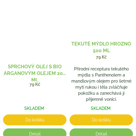
TEKUTÉ MÝDLO HROZNO
500 ML
79 Kč
SPRCHOVÝ OLEJ S BIO
Přírodní receptura tekutého
ARGANOVÝM OLEJEM 200
mýdla s Panthenolem a
ML
mandlovým olejem pro šetrné
79 Kč
mytí rukou i těla zvláčňuje
pokožku a zanechává ji
příjemně vonící.
SKLADEM
SKLADEM
Do košíku
Do košíku
Detail
Detail