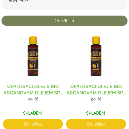
Abecedně
n
í
p
Otevřít filtr
r
o
V
d
ý
u
p
k
i
t
s
ů
p
r
o
d
OPALOVACÍ OLEJ S BIO
OPALOVACÍ OLEJ S BIO
u
ARGANOVÝM OLEJEM SPF
ARGANOVÝM OLEJEM SPF
k
0 100 ML
6 100 ML
69 Kč
99 Kč
t
ů
SKLADEM
SKLADEM
Do košíku
Do košíku