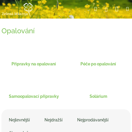
Přejít
Nák
Hledat
Přihlášení
na
obsah
koší
Opalování
Přípravky na opalovaní
Péče po opalování
Samoopalovací přípravky
Solárium
Ř
a
Nejlevnější
Nejdražší
Nejprodávanější
z
e