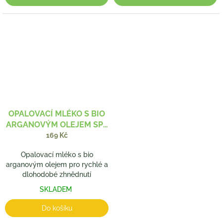
OPALOVACÍ MLÉKO S BIO
ARGANOVÝM OLEJEM SPF
20
169 Kč
Opalovací mléko s bio
arganovým olejem pro rychlé a
dlohodobé zhnědnutí
SKLADEM
Do košíku