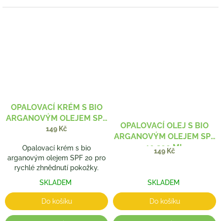
OPALOVACÍ KRÉM S BIO
ARGANOVÝM OLEJEM SPF
OPALOVACÍ OLEJ S BIO
20
149 Kč
ARGANOVÝM OLEJEM SPF
10 200 ML
Opalovací krém s bio
149 Kč
arganovým olejem SPF 20 pro
rychlé zhnědnutí pokožky.
SKLADEM
SKLADEM
Do košíku
Do košíku