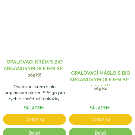
OPALOVACÍ KRÉM S BIO
ARGANOVÝM OLEJEM SPF
OPALOVACÍ MÁSLO S BIO
30
169 Kč
ARGANOVÝM OLEJEM SPF
0 200 ML
Opalovací krém s bio
169 Kč
arganovým olejem SPF 30 pro
rychlé zhnědnutí pokožky.
SKLADEM
SKLADEM
Do košíku
Do košíku
Detail
Detail