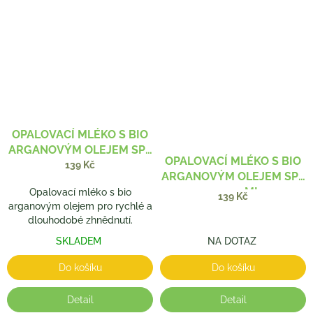
OPALOVACÍ MLÉKO S BIO
ARGANOVÝM OLEJEM SPF
OPALOVACÍ MLÉKO S BIO
10
139 Kč
ARGANOVÝM OLEJEM SPF
20 200 ML
Opalovací mléko s bio
139 Kč
arganovým olejem pro rychlé a
dlouhodobé zhnědnutí.
SKLADEM
NA DOTAZ
Do košíku
Do košíku
Detail
Detail