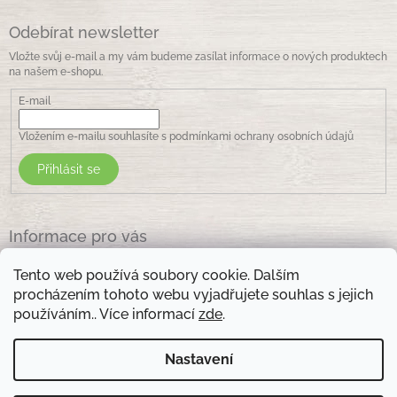
i
s
Odebírat newsletter
u
Vložte svůj e-mail a my vám budeme zasílat informace o nových produktech
na našem e-shopu.
E-mail
Vložením e-mailu souhlasíte s
podmínkami ochrany osobních údajů
Přihlásit se
Informace pro vás
Jak nakupovat
Tento web používá soubory cookie. Dalším
Obchodní podmínky
procházením tohoto webu vyjadřujete souhlas s jejich
Podmínky ochrany osobních údajů
používáním.. Více informací
zde
.
Kontakty
Nastavení
Otevírací doba prodejny: pondělí - pátek - 8.30 -17.00 , sobota 9.00-11 .00