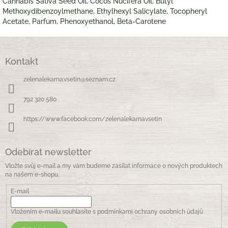
Cannabis Sativa Seed Oil, Cocos Nucifera Oil, Butyl
Methoxydibenzoylmethane, Ethylhexyl Salicylate, Tocopheryl
Acetate, Parfum, Phenoxyethanol, Beta-Carotene
Z
á
Kontakt
p
a
zelenalekarna.vsetin
@
seznam.cz
t
í
792 320 580
https://www.facebook.com/zelenalekarnavsetin
Odebírat newsletter
Vložte svůj e-mail a my vám budeme zasílat informace o nových produktech
na našem e-shopu.
E-mail
Vložením e-mailu souhlasíte s
podmínkami ochrany osobních údajů