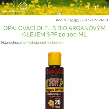
Přejít
Nák
Hledat
Přihlášení
na
obsah
koší
Kód:
VIV19253
|
Značka:
VIVACO
OPALOVACÍ OLEJ S BIO ARGANOVÝM
OLEJEM SPF 20 100 ML
Průměrné
Neohodnoceno
Podrobnosti hodnocení
hodnocení
produktu
je
0,0
z
5
hvězdiček.