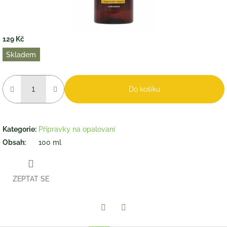
129 Kč
Měrná
Skladem
cena:
Do košíku
Kategorie
:
Přípravky na opalovaní
Obsah
:
100 ml
ZEPTAT SE
Twitter
Facebook