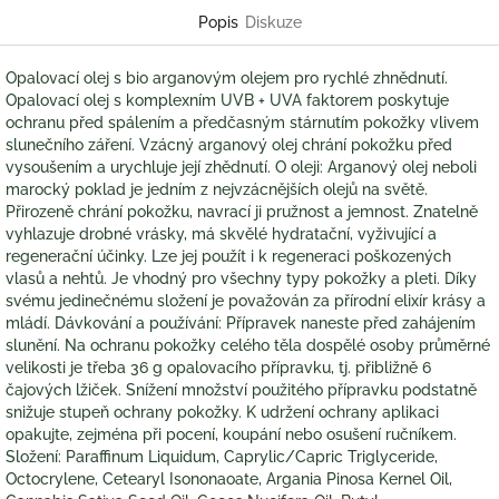
Popis
Diskuze
Opalovací olej s bio arganovým olejem pro rychlé zhnědnutí.
Opalovací olej s komplexním UVB + UVA faktorem poskytuje
ochranu před spálením a předčasným stárnutím pokožky vlivem
slunečního záření. Vzácný arganový olej chrání pokožku před
vysoušením a urychluje její zhědnutí. O oleji: Arganový olej neboli
marocký poklad je jedním z nejvzácnějších olejů na světě.
Přirozeně chrání pokožku, navrací ji pružnost a jemnost. Znatelně
vyhlazuje drobné vrásky, má skvělé hydratační, vyživující a
regenerační účinky. Lze jej použít i k regeneraci poškozených
vlasů a nehtů. Je vhodný pro všechny typy pokožky a pleti. Díky
svému jedinečnému složení je považován za přírodní elixír krásy a
mládí. Dávkování a používání: Přípravek naneste před zahájením
slunění. Na ochranu pokožky celého těla dospělé osoby průměrné
velikosti je třeba 36 g opalovacího přípravku, tj. přibližně 6
čajových lžiček. Snížení množství použitého přípravku podstatně
snižuje stupeň ochrany pokožky. K udržení ochrany aplikaci
opakujte, zejména při pocení, koupání nebo osušení ručníkem.
Složení: Paraffinum Liquidum, Caprylic/Capric Triglyceride,
Octocrylene, Cetearyl Isononaoate, Argania Pinosa Kernel Oil,