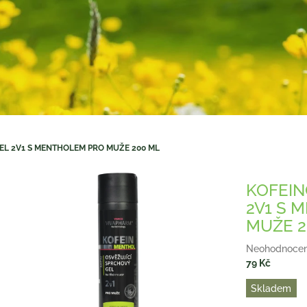
EL 2V1 S MENTHOLEM PRO MUŽE 200 ML
KOFEIN
2V1 S 
MUŽE 2
Průměrné
Neohodnoce
hodnocení
79 Kč
produktu
Měrná
Skladem
je
cena:
0,0