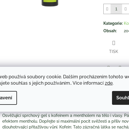
z
5
hvězdiček.
Kategorie
:
Ko
Obsah
:
20
TISK
Twitter
Face
web používá soubory cookie. Dalším procházením tohoto 
jete souhlas s jejich používáním.. Více informací
zde
.
avení
Souh
Popis
Diskuze
Osvěžující sprchový gel s kofeinem a mentholem na tělo i vlasy. 
efektem mentholu. Dopřejte si maximální pocit svěžesti a příliv no
dlouhotrvající přitažlivou vůní. Kofein: Tato zázračná látka se nach