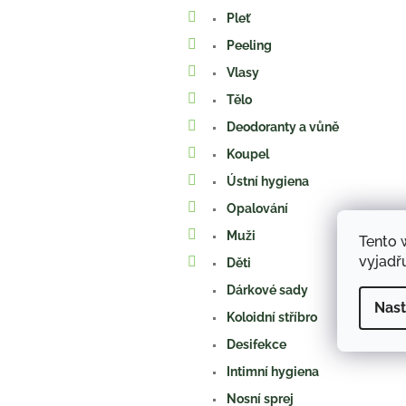
a
Pleť
n
e
Peeling
l
Vlasy
Tělo
Deodoranty a vůně
Koupel
Ústní hygiena
Opalování
Muži
Tento 
vyjadřu
Děti
Dárkové sady
Nast
Koloidní stříbro
Desifekce
Intimní hygiena
Nosní sprej