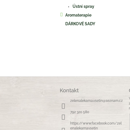
Ústní spray
Aromaterapie
DÁRKOVÉ SADY
Z
á
Kontakt
p
a
zelenalekarna.vsetin
@
seznam.cz
t
í
792 320 580
https://www.facebook.com/zel
enalekarnavsetin