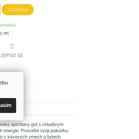
Do košíku
smetika
0 ml
ZEPTAT SE
book
webu
lasím
Pánský sprchový gel s chladivým
vé energie. Provoňte svoji pokožku
ází v kávových zrnech a listech