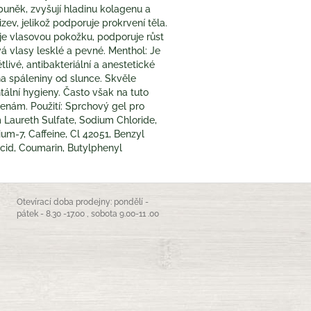
 buněk, zvyšují hladinu kolagenu a
jizev, jelikož podporuje prokrvení těla.
uje vlasovou pokožku, podporuje růst
vá vlasy lesklé a pevné. Menthol: Je
livé, antibakteriální a anestetické
na spáleniny od slunce. Skvěle
ální hygieny. Často však na tuto
enám. Použití: Sprchový gel pro
m Laureth Sulfate, Sodium Chloride,
m-7, Caffeine, Cl 42051, Benzyl
 Acid, Coumarin, Butylphenyl
Otevírací doba prodejny: pondělí -
pátek - 8.30 -17.00 , sobota 9.00-11 .00