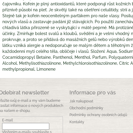
čajovníku. Kofein je plný antioxidantů, které podporují růst kožních
příznivě působí na pleť. Je skvělý také na ošetření celulitidy, strií a 
Stejně tak je kofein neocenitelným parťákem pro naše vlasy. Posil
nových vlasů a zastavuje padání již stávajících. Po použití zanechá
chladivá látka přirozeně se vyskytující v mátě peprné. Má protizánět
účinky. Zmírňuje bolest svalů a kloubů, svědění a je velmi vhodný 
prokrvuje, a proto se přidává do masážních gelů nebo výrobků dent
látku vzniká alergie a nedoporučuje se malým dětem a těhotným ž
každodenní mytí celého těla, obličeje i vlasů. Složení: Aqua, Sodiu
Cocamidopropyl Betaine, Panthenol, Menthol, Parfum, Polyquaterniu
Alcohol, Methylisothiazolinone, Methylchloroisothiazolinone, Citric
methylpropional, Limonene
Odebírat newsletter
Informace pro vás
Vložte svůj e-mail a my vám budeme
Jak nakupovat
zasílat informace o nových produktech
Obchodní podmínky
na našem e-shopu.
Podmínky ochrany osobních údajů
E-mail
Kontakty
Vložením e-mailu souhlasíte s