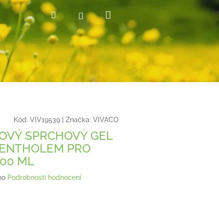
Nákupní
Hledat
Přihlášení
košík
Kód:
VIV19539
|
Značka:
VIVACO
OVÝ SPRCHOVÝ GEL
MENTHOLEM PRO
00 ML
no
Podrobnosti hodnocení