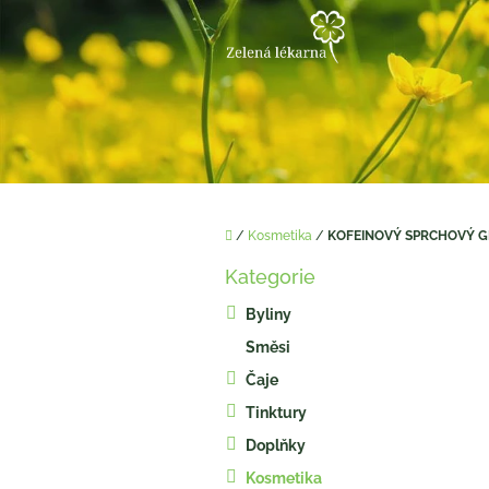
Přejít
na
obsah
Domů
/
Kosmetika
/
KOFEINOVÝ SPRCHOVÝ G
P
Kategorie
o
Přeskočit
kategorie
s
Byliny
t
Směsi
r
a
Čaje
n
Tinktury
n
í
Doplňky
p
Kosmetika