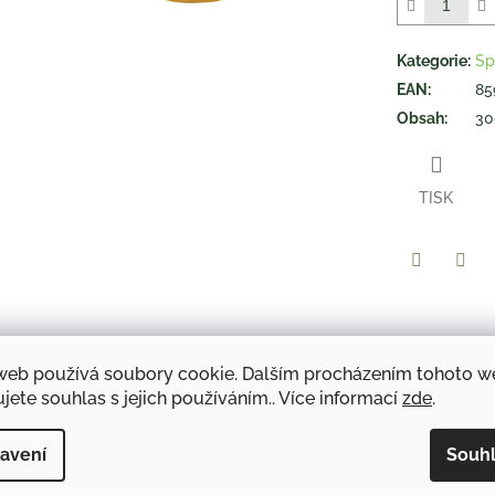
5
hvězdiček.
Kategorie
:
Sp
EAN
:
85
Obsah
:
30
TISK
Twitter
Face
web používá soubory cookie. Dalším procházením tohoto 
Popis
Diskuze
jete souhlas s jejich používáním.. Více informací
zde
.
Hydratační a výživný olejový sprchový gel s bio arganovým olejem 
avení
Souh
olejový sprchový gel pro šetrné mytí a ošetření pokožky. Originál
zvláčňujících a hydratačních látek blahodárně působí na suchou a 