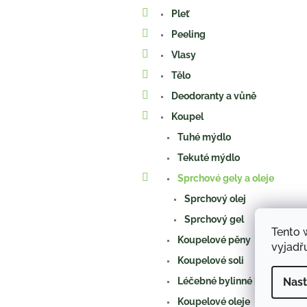
a
Pleť
n
e
Peeling
l
Vlasy
Tělo
Deodoranty a vůně
Koupel
Tuhé mýdlo
Tekuté mýdlo
Sprchové gely a oleje
Sprchový olej
Sprchový gel
Tento 
Koupelové pěny
vyjadřu
Koupelové soli
Nast
Léčebné bylinné koupele
Koupelové oleje