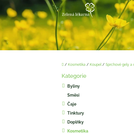
Přejít
na
obsah
Domů
/
Kosmetika
/
Koupel
/
Sprchové gely a 
P
Kategorie
o
Přeskočit
kategorie
s
Byliny
t
Směsi
r
a
Čaje
n
Tinktury
n
í
Doplňky
p
Kosmetika