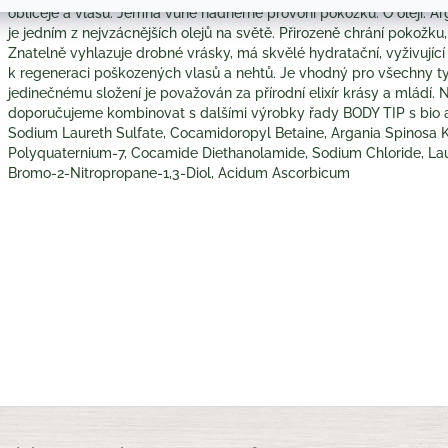
obličeje a vlasů. Jemná vůně nádherně provoní pokožku. O oleji: A
je jedním z nejvzácnějších olejů na světě. Přirozeně chrání pokožku,
Znatelně vyhlazuje drobné vrásky, má skvělé hydratační, vyživující a
k regeneraci poškozených vlasů a nehtů. Je vhodný pro všechny t
jedinečnému složení je považován za přírodní elixír krásy a mládí. 
doporučujeme kombinovat s dalšími výrobky řady BODY TIP s bio 
Sodium Laureth Sulfate, Cocamidoropyl Betaine, Argania Spinosa Ke
Polyquaternium-7, Cocamide Diethanolamide, Sodium Chloride, Laur
Bromo-2-Nitropropane-1,3-Diol, Acidum Ascorbicum