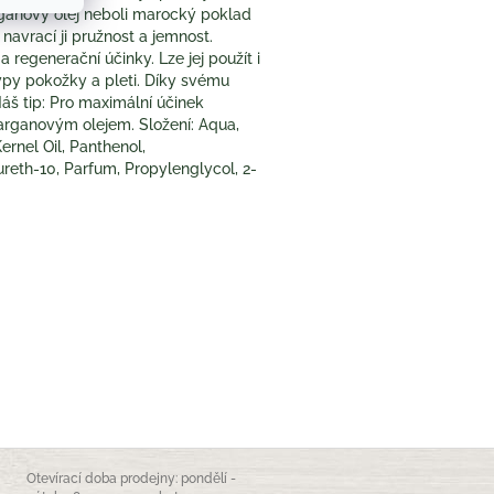
rganový olej neboli marocký poklad
 navrací ji pružnost a jemnost.
 regenerační účinky. Lze jej použít i
ypy pokožky a pleti. Díky svému
Náš tip: Pro maximální účinek
arganovým olejem. Složení: Aqua,
rnel Oil, Panthenol,
eth-10, Parfum, Propylenglycol, 2-
Otevírací doba prodejny: pondělí -