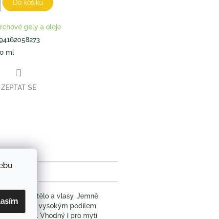
Do košíku
rchové gely a oleje
94162058273
0 ml
ZEPTAT SE
book
webu
na obličej, tělo a vlasy. Jemně
lasím
ní receptura s vysokým podílem
jemnou pleť. Vhodný i pro mytí