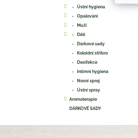
Ústní hygiena
Opalování
Muži
Děti
Dárkové sady
Koloidní stříbro
Desifekce
Intimní hygiena
Nosní sprej
Ústní spray
Aromaterapie
DÁRKOVÉ SADY
Z
á