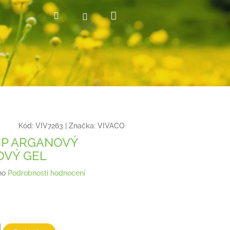
Nákupní
Hledat
Přihlášení
košík
Kód:
VIV7263
|
Značka:
VIVACO
IP ARGANOVÝ
OVÝ GEL
no
Podrobnosti hodnocení