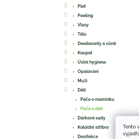
a
Pleť
n
e
Peeling
l
Vlasy
Tělo
Deodoranty a vůně
Koupel
Ústní hygiena
Opalování
Muži
Děti
Péče o maminku
Péče o děti
Dárkové sady
Tento 
Koloidní stříbro
vyjadřu
Desifekce