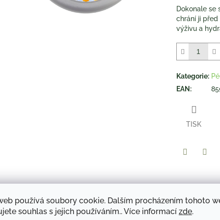
hvězdiček.
Dokonale se s
chrání ji pře
výživu a hydra
Kategorie
:
Pé
EAN
:
85
TISK
Twitter
Face
web používá soubory cookie. Dalším procházením tohoto 
Popis
Diskuze
jete souhlas s jejich používáním.. Více informací
zde
.