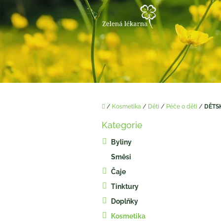
Přejít
na
obsah
Domů
/
Kosmetika
/
Děti
/
Péče o děti
/
DĚTS
P
Kategorie
o
Přeskočit
kategorie
s
Byliny
t
Směsi
r
a
Čaje
n
Tinktury
n
í
Doplňky
p
Kosmetika