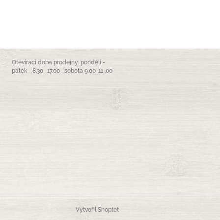
Otevírací doba prodejny: pondělí -
pátek - 8.30 -17.00 , sobota 9.00-11 .00
Vytvořil Shoptet