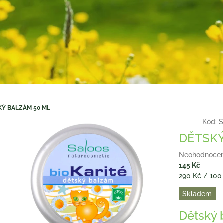
KÝ BALZÁM 50 ML
Kód:
S
DĚTSKÝ
Průměrné
Neohodnoce
hodnocení
145 Kč
produktu
Měrná
290 Kč / 100
je
cena:
Skladem
0,0
z
Dětský 
5