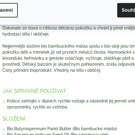
avení
Souh
Dětský balzám - bioKa
Dokonale se stará o citlivou dětskou pokožku a chrání ji před vněj
hydrataci těla i obličeje.
Nejjemnější složení bio bambuckého másla spolu s bio oleji jsou tí
pokožku dětí a miminek již od prvních měsíců života. Harmonické
levandule, heřmánku a geránie zvláčňuje, vyživuje, zklidňuje pleť a c
prostředí. Dětský balzám je skutečným pohlazením, zcela odpovíd
Čistý přírodní bioprodukt. Vhodný na tělo i obličej.
JAK SPRÁVNĚ POUŽÍVAT
Krátce zahřejte v dlaních, rychle roztaje a následně jej jemně vet
opruzeninky, rychle se vstřebá.
SLOŽENÍ
Bio Butyrospermum Parkii Butter (Bio bambucké máslo)
Bio Sesamum Indicum Seed Oil (Bio sezamový olej)