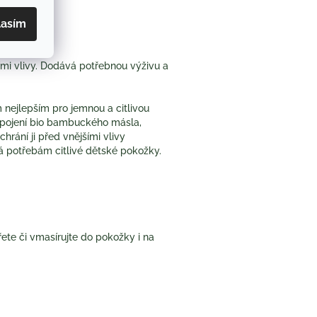
lasím
rité
šími vlivy. Dodává potřebnou výživu a
m nejlepším pro jemnou a citlivou
 spojení bio bambuckého másla,
hrání ji před vnějšími vlivy
á potřebám citlivé dětské pokožky.
řete či vmasírujte do pokožky i na