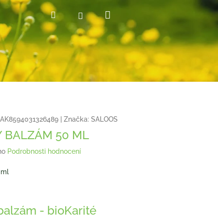
Nákupní
Hledat
Přihlášení
košík
AK8594031326489
|
Značka:
SALOOS
 BALZÁM 50 ML
no
Podrobnosti hodnocení
 ml
balzám - bioKarité