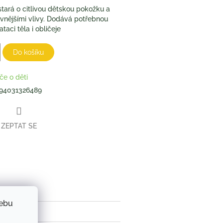
tará o citlivou dětskou pokožku a
d vnějšími vlivy. Dodává potřebnou
taci těla i obličeje
Do košíku
če o děti
94031326489
ZEPTAT SE
book
webu