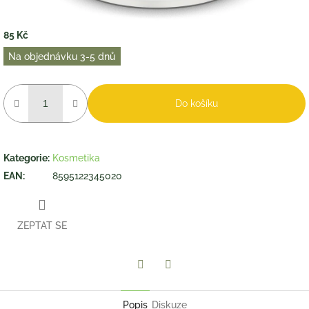
85 Kč
Měrná
Na objednávku 3-5 dnů
cena:
Do košíku
Kategorie
:
Kosmetika
EAN
:
8595122345020
ZEPTAT SE
Twitter
Facebook
Popis
Diskuze