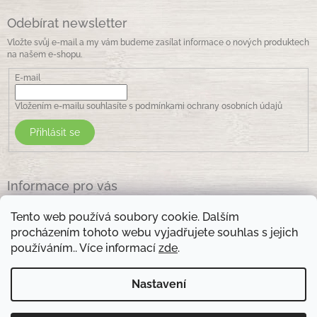
Odebírat newsletter
Vložte svůj e-mail a my vám budeme zasílat informace o nových produktech
na našem e-shopu.
E-mail
Vložením e-mailu souhlasíte s
podmínkami ochrany osobních údajů
Přihlásit se
Informace pro vás
Jak nakupovat
Tento web používá soubory cookie. Dalším
Obchodní podmínky
procházením tohoto webu vyjadřujete souhlas s jejich
Podmínky ochrany osobních údajů
používáním.. Více informací
zde
.
Kontakty
Nastavení
Otevírací doba prodejny: pondělí - pátek - 8.30 -17.00 , sobota 9.00-11 .00