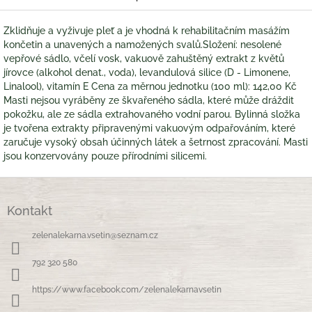
Zklidňuje a vyživuje pleť a je vhodná k rehabilitačním masážím
končetin a unavených a namožených svalů.Složení: nesolené
vepřové sádlo, včelí vosk, vakuově zahuštěný extrakt z květů
jírovce (alkohol denat., voda), levandulová silice (D - Limonene,
Linalool), vitamín E Cena za měrnou jednotku (100 ml): 142,00 Kč
Masti nejsou vyráběny ze škvařeného sádla, které může dráždit
pokožku, ale ze sádla extrahovaného vodní parou. Bylinná složka
je tvořena extrakty připravenými vakuovým odpařováním, které
zaručuje vysoký obsah účinných látek a šetrnost zpracování. Masti
jsou konzervovány pouze přírodními silicemi.
Z
á
Kontakt
p
a
zelenalekarna.vsetin
@
seznam.cz
t
í
792 320 580
https://www.facebook.com/zelenalekarnavsetin