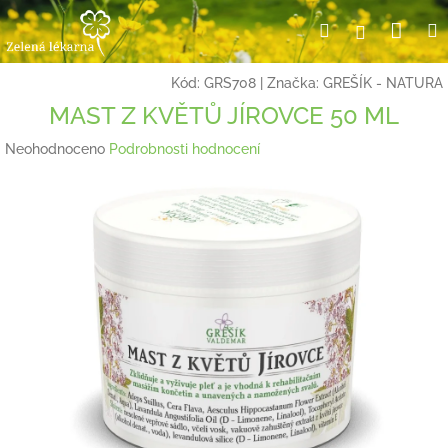
Přejít
Nák
Hledat
Přihlášení
na
obsah
koší
Kód:
GRS708
|
Značka:
GREŠÍK - NATURA
MAST Z KVĚTŮ JÍROVCE 50 ML
Průměrné
Neohodnoceno
Podrobnosti hodnocení
hodnocení
produktu
je
0,0
z
5
hvězdiček.