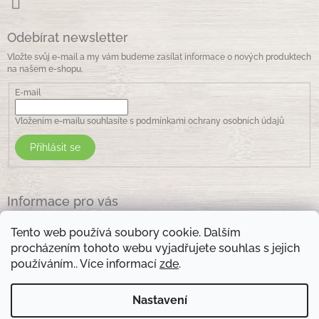
Odebírat newsletter
Vložte svůj e-mail a my vám budeme zasílat informace o nových produktech
na našem e-shopu.
E-mail
Vložením e-mailu souhlasíte s
podmínkami ochrany osobních údajů
Přihlásit se
Informace pro vás
Jak nakupovat
Tento web používá soubory cookie. Dalším
Obchodní podmínky
procházením tohoto webu vyjadřujete souhlas s jejich
Podmínky ochrany osobních údajů
používáním.. Více informací
zde
.
Kontakty
Nastavení
Otevírací doba prodejny: pondělí - pátek - 8.30 -17.00 , sobota 9.00-11 .00