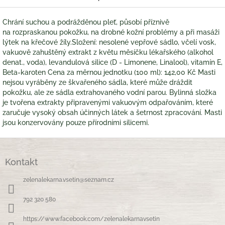
Chrání suchou a podrážděnou pleť, působí příznivě
na rozpraskanou pokožku, na drobné kožní problémy a při masáži
lýtek na křečové žíly.Složení: nesolené vepřové sádlo, včelí vosk,
vakuově zahuštěný extrakt z květu měsíčku lékařského (alkohol
denat., voda), levandulová silice (D - Limonene, Linalool), vitamín E,
Beta-karoten Cena za měrnou jednotku (100 ml): 142,00 Kč Masti
nejsou vyráběny ze škvařeného sádla, které může dráždit
pokožku, ale ze sádla extrahovaného vodní parou. Bylinná složka
je tvořena extrakty připravenými vakuovým odpařováním, které
zaručuje vysoký obsah účinných látek a šetrnost zpracování. Masti
jsou konzervovány pouze přírodními silicemi.
Z
á
Kontakt
p
a
zelenalekarna.vsetin
@
seznam.cz
t
í
792 320 580
https://www.facebook.com/zelenalekarnavsetin