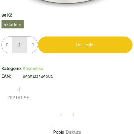
85 Kč
Měrná
Skladem
cena:
Do košíku
Kategorie
:
Kosmetika
EAN
:
8595122345082
ZEPTAT SE
Twitter
Facebook
Popis
Diskuze