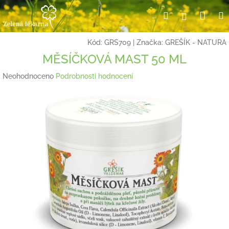
Přejít
Nák
Hledat
Přihlášení
na
obsah
koší
Kód:
GRS709
|
Značka:
GREŠÍK - NATURA
MĚSÍČKOVÁ MAST 50 ML
Průměrné
Neohodnoceno
Podrobnosti hodnocení
hodnocení
produktu
je
0,0
z
5
hvězdiček.