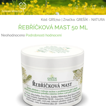
Přejít
Nák
Hledat
Přihlášení
na
obsah
koší
Kód:
GRS710
|
Značka:
GREŠÍK - NATURA
ŘEBŘÍČKOVÁ MAST 50 ML
Průměrné
Neohodnoceno
Podrobnosti hodnocení
hodnocení
produktu
je
0,0
z
5
hvězdiček.