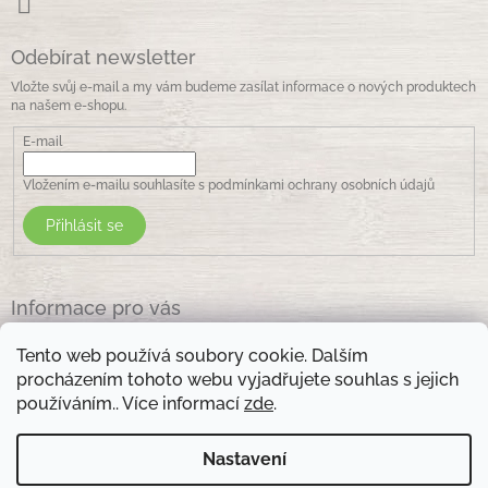
Odebírat newsletter
Vložte svůj e-mail a my vám budeme zasílat informace o nových produktech
na našem e-shopu.
E-mail
Vložením e-mailu souhlasíte s
podmínkami ochrany osobních údajů
Přihlásit se
Informace pro vás
Jak nakupovat
Tento web používá soubory cookie. Dalším
Obchodní podmínky
procházením tohoto webu vyjadřujete souhlas s jejich
Podmínky ochrany osobních údajů
používáním.. Více informací
zde
.
Kontakty
Nastavení
Otevírací doba prodejny: pondělí - pátek - 8.30 -17.00 , sobota 9.00-11 .00