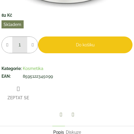
82 Kč
Měrná
Skladem
cena:
Do košíku
Kategorie
:
Kosmetika
EAN
:
8595122345099
ZEPTAT SE
Twitter
Facebook
Popis
Diskuze