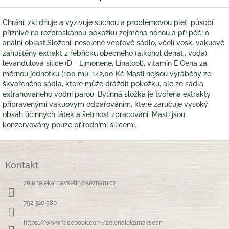
Chrání, zklidňuje a vyživuje suchou a problémovou pleť, působí
příznivě na rozpraskanou pokožku zejména nohou a při péči o
anální oblast.Složení: nesolené vepřové sádlo, včelí vosk, vakuově
zahuštěný extrakt z řebříčku obecného (alkohol denat., voda),
levandulová silice (D - Limonene, Linalool), vitamín E Cena za
měrnou jednotku (100 ml): 142,00 Kč Masti nejsou vyráběny ze
škvařeného sádla, které může dráždit pokožku, ale ze sádla
extrahovaného vodní parou. Bylinná složka je tvořena extrakty
připravenými vakuovým odpařováním, které zaručuje vysoký
obsah účinných látek a šetrnost zpracování. Masti jsou
konzervovány pouze přírodními silicemi.
Z
á
Kontakt
p
a
zelenalekarna.vsetin
@
seznam.cz
t
í
792 320 580
https://www.facebook.com/zelenalekarnavsetin