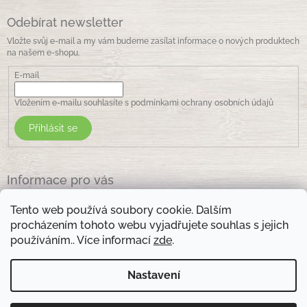
Odebírat newsletter
Vložte svůj e-mail a my vám budeme zasílat informace o nových produktech
na našem e-shopu.
E-mail
Vložením e-mailu souhlasíte s
podmínkami ochrany osobních údajů
Přihlásit se
Informace pro vás
Jak nakupovat
Tento web používá soubory cookie. Dalším
Obchodní podmínky
procházením tohoto webu vyjadřujete souhlas s jejich
Podmínky ochrany osobních údajů
používáním.. Více informací
zde
.
Kontakty
Nastavení
Otevírací doba prodejny: pondělí - pátek - 8.30 -17.00 , sobota 9.00-11 .00