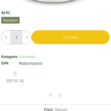
85 Kč
Měrná
Skladem
cena:
Do košíku
Kategorie
:
Kosmetika
EAN
:
8595122345112
ZEPTAT SE
Twitter
Facebook
Popis
Diskuze