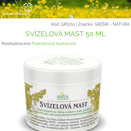
Přejít
Nák
Hledat
Přihlášení
na
obsah
koší
Kód:
GRS712
|
Značka:
GREŠÍK - NATURA
SVÍZELOVÁ MAST 50 ML
Průměrné
Neohodnoceno
Podrobnosti hodnocení
hodnocení
produktu
je
0,0
z
5
hvězdiček.