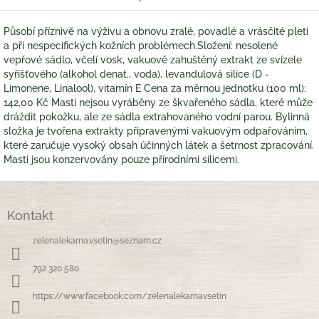
Působí příznivě na výživu a obnovu zralé, povadlé a vrásčité pleti
a při nespecifických kožních problémech.Složení: nesolené
vepřové sádlo, včelí vosk, vakuově zahuštěný extrakt ze svízele
syřišťového (alkohol denat., voda), levandulová silice (D -
Limonene, Linalool), vitamín E Cena za měrnou jednotku (100 ml):
142,00 Kč Masti nejsou vyráběny ze škvařeného sádla, které může
dráždit pokožku, ale ze sádla extrahovaného vodní parou. Bylinná
složka je tvořena extrakty připravenými vakuovým odpařováním,
které zaručuje vysoký obsah účinných látek a šetrnost zpracování.
Masti jsou konzervovány pouze přírodními silicemi.
Z
á
Kontakt
p
a
zelenalekarna.vsetin
@
seznam.cz
t
í
792 320 580
https://www.facebook.com/zelenalekarnavsetin