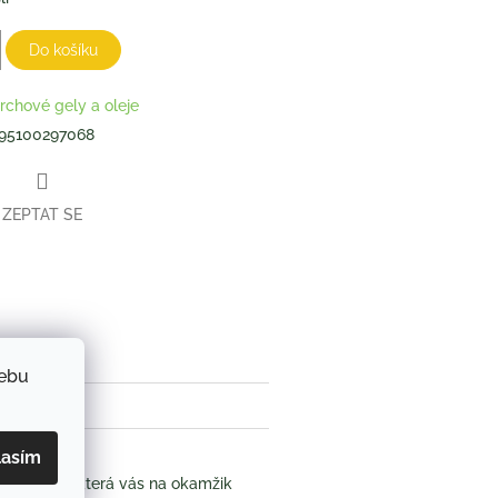
Do košíku
rchové gely a oleje
95100297068
ZEPTAT SE
book
webu
lasím
 levandule, která vás na okamžik