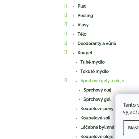
a
Pleť
n
e
Peeling
l
Vlasy
Tělo
Deodoranty a vůně
Koupel
Tuhé mýdlo
Tekuté mýdlo
Sprchové gely a oleje
Sprchový olej
Sprchový gel
Tento 
Koupelové pěny
vyjadřu
Koupelové soli
Nast
Léčebné bylinné koupele
Koupelové oleje