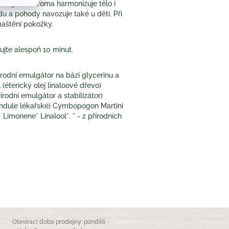
e bylinné aroma harmonizuje tělo i
lidu a pohody navozuje také u dětí. Při
aštění pokožky.
xujte alespoň 10 minut.
řírodní emulgátor na bázi glycerinu a
éterický olej linaloové dřevo)
rodní emulgátor a stabilizátor)
levandule lékařské) Cymbopogon Martini
 Limonene* Linalool*. * - z přírodních
Otevírací doba prodejny: pondělí -