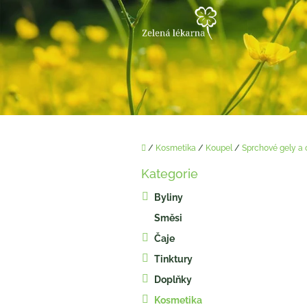
Přejít
na
obsah
Domů
/
Kosmetika
/
Koupel
/
Sprchové gely a 
P
Kategorie
o
Přeskočit
kategorie
s
Byliny
t
Směsi
r
a
Čaje
n
Tinktury
n
í
Doplňky
p
Kosmetika