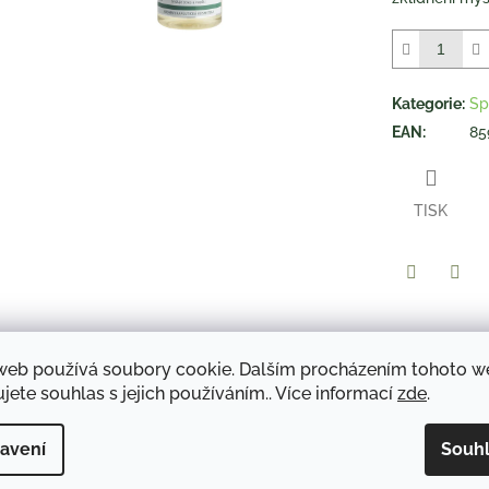
5
hvězdiček.
Kategorie
:
Sp
EAN
:
85
TISK
Twitter
Face
web používá soubory cookie. Dalším procházením tohoto 
jete souhlas s jejich používáním.. Více informací
zde
.
Popis
Diskuze
avení
Souh
Popis:
Provoňte vaši koupel konejšivou vůní relaxačních olejů s převahou