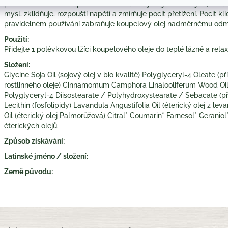
přenese do rozkvetlé provensálské zahrady. Příjemně hřejivé, sladc
mysl, zklidňuje, rozpouští napětí a zmírňuje pocit přetížení. Pocit k
pravidelném používání zabraňuje koupelový olej nadměrnému odm
Použití:
Přidejte 1 polévkovou lžíci koupelového oleje do teplé lázně a rela
Složení:
Glycine Soja Oil (sojový olej v bio kvalitě) Polyglyceryl-4 Oleate (p
rostlinného oleje) Cinnamomum Camphora Linalooliferum Wood Oil (
Polyglyceryl-4 Diisostearate / Polyhydroxystearate / Sebacate (pří
Lecithin (fosfolipidy) Lavandula Angustifolia Oil (éterický olej z 
Oil (éterický olej Palmorůžová) Citral* Coumarin* Farnesol* Geraniol*
éterických olejů.
Způsob získávání:
Latinské jméno / složení:
Země původu: