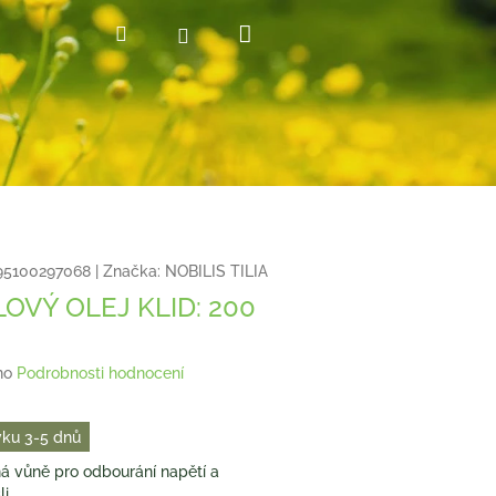
Nákupní
Hledat
Přihlášení
košík
5100297068
|
Značka:
NOBILIS TILIA
OVÝ OLEJ KLID: 200
no
Podrobnosti hodnocení
ku 3-5 dnů
á vůně pro odbourání napětí a
li