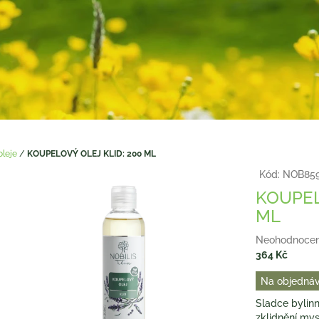
oleje
/
KOUPELOVÝ OLEJ KLID: 200 ML
Kód:
NOB859
KOUPEL
ML
Průměrné
Neohodnoce
hodnocení
364 Kč
produktu
Měrná
Na objednáv
je
cena:
0,0
Sladce bylinn
z
zklidnění mys