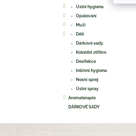
Ústní hygiena
Opalování
Muži
Děti
Dárkové sady
Koloidní stříbro
Desifekce
Intimní hygiena
Nosní sprej
Ústní spray
Aromaterapie
DÁRKOVÉ SADY
Z
á