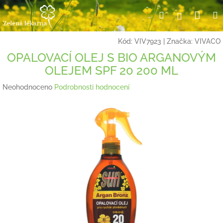
Přejít
Nák
Hledat
Přihlášení
na
obsah
koší
Kód:
VIV7923
|
Značka:
VIVACO
OPALOVACÍ OLEJ S BIO ARGANOVÝM
OLEJEM SPF 20 200 ML
Průměrné
Neohodnoceno
Podrobnosti hodnocení
hodnocení
produktu
je
0,0
z
5
hvězdiček.