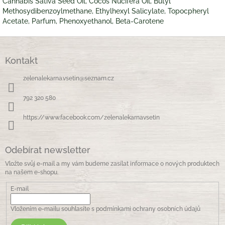
Cannabis Sativa Seed Oil, Cocos Nucifera Oil, Butyl
Methosydibenzoylmethane, Ethylhexyl Salicylate, Topocpheryl
Acetate, Parfum, Phenoxyethanol, Beta-Carotene
Z
á
Kontakt
p
a
zelenalekarna.vsetin
@
seznam.cz
t
í
792 320 580
https://www.facebook.com/zelenalekarnavsetin
Odebírat newsletter
Vložte svůj e-mail a my vám budeme zasílat informace o nových produktech
na našem e-shopu.
E-mail
Vložením e-mailu souhlasíte s
podmínkami ochrany osobních údajů