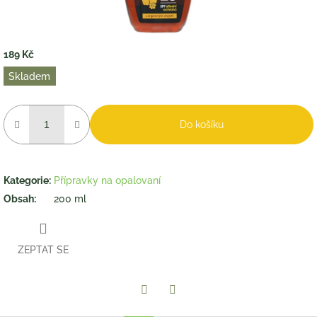
189 Kč
Měrná
Skladem
cena:
Do košíku
Kategorie
:
Přípravky na opalovaní
Obsah
:
200 ml
ZEPTAT SE
Twitter
Facebook