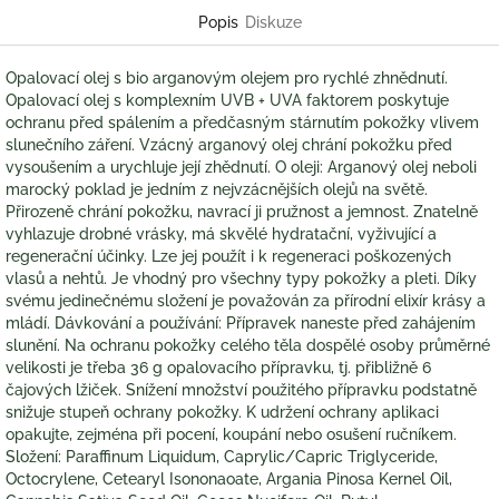
Popis
Diskuze
Opalovací olej s bio arganovým olejem pro rychlé zhnědnutí.
Opalovací olej s komplexním UVB + UVA faktorem poskytuje
ochranu před spálením a předčasným stárnutím pokožky vlivem
slunečního záření. Vzácný arganový olej chrání pokožku před
vysoušením a urychluje její zhědnutí. O oleji: Arganový olej neboli
marocký poklad je jedním z nejvzácnějších olejů na světě.
Přirozeně chrání pokožku, navrací ji pružnost a jemnost. Znatelně
vyhlazuje drobné vrásky, má skvělé hydratační, vyživující a
regenerační účinky. Lze jej použít i k regeneraci poškozených
vlasů a nehtů. Je vhodný pro všechny typy pokožky a pleti. Díky
svému jedinečnému složení je považován za přírodní elixír krásy a
mládí. Dávkování a používání: Přípravek naneste před zahájením
slunění. Na ochranu pokožky celého těla dospělé osoby průměrné
velikosti je třeba 36 g opalovacího přípravku, tj. přibližně 6
čajových lžiček. Snížení množství použitého přípravku podstatně
snižuje stupeň ochrany pokožky. K udržení ochrany aplikaci
opakujte, zejména při pocení, koupání nebo osušení ručníkem.
Složení: Paraffinum Liquidum, Caprylic/Capric Triglyceride,
Octocrylene, Cetearyl Isononaoate, Argania Pinosa Kernel Oil,