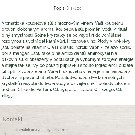
Popis
Diskuze
Aromatická koupelová sůl s hroznovým vínem. Vaši koupelnu
provoní dokonalým aroma. Koupelová sůl promění vodu v rituál
plný smyslnosti. Solné krystalky se po vsypání do voní lázně
rozplynou a uvolní delikátní vůni. Hroznové víno: Plody vinné révy
jsou bohaté na vitamin C a B, draslík, hořčík, vápník, železo, sodík,
bor a mangan. Jsou také plné antioxidantů, aminokyselin a
bílkovin. Cukr obsažený v bobulkách je výborným zdrojem energie
a stejně tak se i vy po použití přípravku s touto ingrediencí, budete
cítit plní života a elánu. Vůně hroznového vína je jemně nasládlá a
dýchá z ní pravá chuť léta. Použití: Jednu až dvě lžíce solných
krystalků nasypte do teplé vody a užívejte chvíli pohody. Složení:
Sodium Chloride, Parfum, C.I. 19140, C.I. 17200, C.I. 42090, C.I.
16255
Z
á
Kontakt
p
a
zelenalekarna.vsetin
@
seznam.cz
t