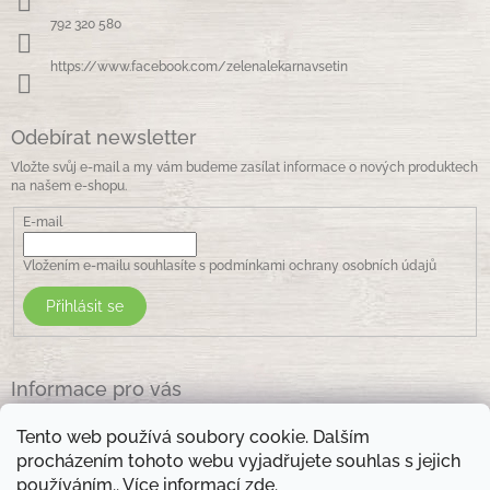
í
792 320 580
https://www.facebook.com/zelenalekarnavsetin
Odebírat newsletter
Vložte svůj e-mail a my vám budeme zasílat informace o nových produktech
na našem e-shopu.
E-mail
Vložením e-mailu souhlasíte s
podmínkami ochrany osobních údajů
Přihlásit se
Informace pro vás
Jak nakupovat
Tento web používá soubory cookie. Dalším
Obchodní podmínky
procházením tohoto webu vyjadřujete souhlas s jejich
Podmínky ochrany osobních údajů
používáním.. Více informací
zde
.