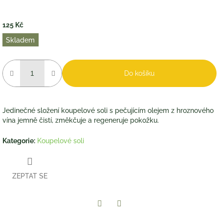
125 Kč
Měrná
Skladem
cena:
Do košíku
Jedinečné složení koupelové soli s pečujícím olejem z hroznového
vína jemně čistí, změkčuje a regeneruje pokožku.
Kategorie
:
Koupelové soli
ZEPTAT SE
Twitter
Facebook