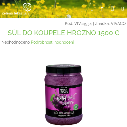
Přejít
Nák
Hledat
Přihlášení
na
obsah
koší
Kód:
VIV14534
|
Značka:
VIVACO
SŮL DO KOUPELE HROZNO 1500 G
Průměrné
Neohodnoceno
Podrobnosti hodnocení
hodnocení
produktu
je
0,0
z
5
hvězdiček.