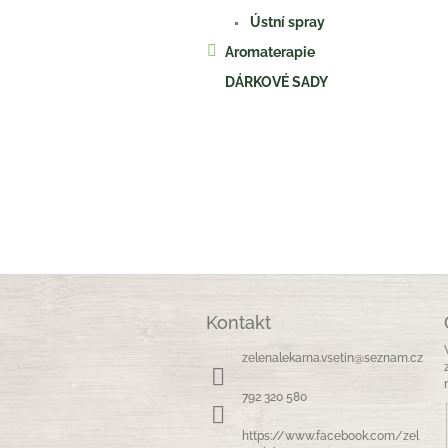
Ústní spray
Aromaterapie
DÁRKOVÉ SADY
Z
á
Kontakt
p
a
zelenalekarna.vsetin
@
seznam.cz
t
í
792 320 580
https://www.facebook.com/zel