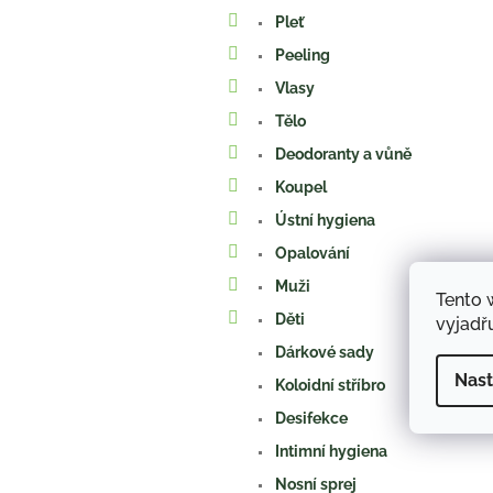
a
Pleť
n
e
Peeling
l
Vlasy
Tělo
Deodoranty a vůně
Koupel
Ústní hygiena
Opalování
Muži
Tento 
Děti
vyjadřu
Dárkové sady
Nast
Koloidní stříbro
Desifekce
Intimní hygiena
Nosní sprej