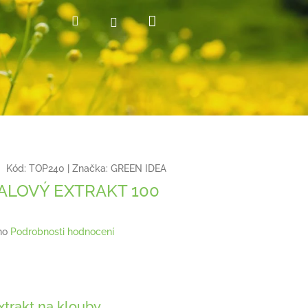
Nákupní
Hledat
Přihlášení
košík
Kód:
TOP240
|
Značka:
GREEN IDEA
ALOVÝ EXTRAKT 100
no
Podrobnosti hodnocení
xtrakt na klouby