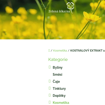
Přejít
na
obsah
Domů
/
Kosmetika
/
KOSTIVALOVÝ EXTRAKT 1
P
Kategorie
o
Přeskočit
kategorie
s
Byliny
t
Směsi
r
a
Čaje
n
Tinktury
n
í
Doplňky
p
Kosmetika