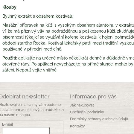
Klouby
Bylinný extrakt s obsahem kostivalu
Masážní přípravek na kůži s vysokým obsahem alantoinu v extraktu
ví, že má příznivý vliv na podrážděnou a poškozenou kůži, zklidňu
písemnosti týkající se využívání kořene kostivalu k hojení pohmoždě
období starého Řecka. Kostival lékařský patří mezi tradiční, vyzk
používané v přírodní medicíně.
Použití:
aplikujte na určené místo několikrát denně a důkladně vmasí
otevřené rány. Po aplikaci nevycházejte na přímé slunce, mohlo by d
záření. Nepoužívejte vnitřně.
Odebírat newsletter
Informace pro vás
Vložte svůj e-mail a my vám budeme
Jak nakupovat
zasílat informace o nových produktech
Obchodní podmínky
na našem e-shopu.
Podmínky ochrany osobních údajů
E-mail
Kontakty