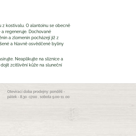
 z kostivalu. O alantoinu se obecně
je a regeneruje. Dochované
nin a zlomenin pocházejí již z
oušené a hlavně osvědčené byliny
rujte. Neaplikujte na sliznice a
ojít zcitlivění kůže na sluneční
Otevírací doba prodejny: pondělí -
pátek - 8.30 -17.00 , sobota 9.00-11 .00