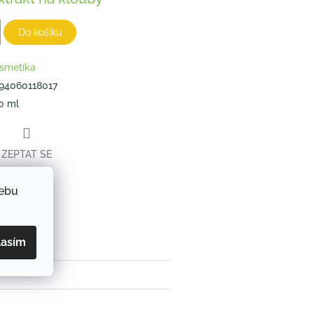
Do košíku
smetika
94060118017
0 ml
ZEPTAT SE
webu
book
lasím