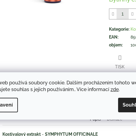
5
hvězdiček.
Kategorie
:
Ko
EAN
:
85
objem
:
10
TISK
web používá soubory cookie. Dalším procházením tohoto 
jete souhlas s jejich používáním.. Více informací
zde
.
Twitter
Face
avení
Souh
Popis
Diskuze
Kostivalový extrakt
-
SYMPHYTUM OFFICINALE