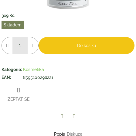
319 Kč
Měrná
Skladem
cena:
Do košíku
Kategorie
:
Kosmetika
EAN
:
8595100296221
ZEPTAT SE
Twitter
Facebook
Popis
Diskuze