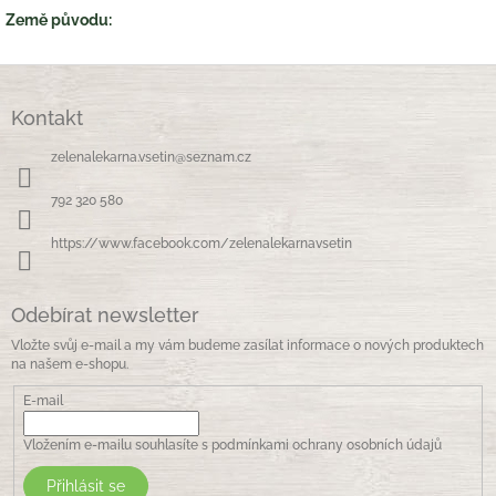
Země původu:
Z
á
Kontakt
p
a
zelenalekarna.vsetin
@
seznam.cz
t
í
792 320 580
https://www.facebook.com/zelenalekarnavsetin
Odebírat newsletter
Vložte svůj e-mail a my vám budeme zasílat informace o nových produktech
na našem e-shopu.
E-mail
Vložením e-mailu souhlasíte s
podmínkami ochrany osobních údajů
Přihlásit se