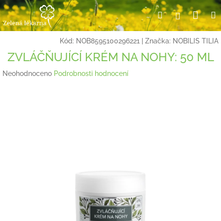
Přejít
Nák
Hledat
Přihlášení
na
obsah
koší
Kód:
NOB8595100296221
|
Značka:
NOBILIS TILIA
ZVLÁČŇUJÍCÍ KRÉM NA NOHY: 50 ML
Průměrné
Neohodnoceno
Podrobnosti hodnocení
hodnocení
produktu
je
0,0
z
5
hvězdiček.