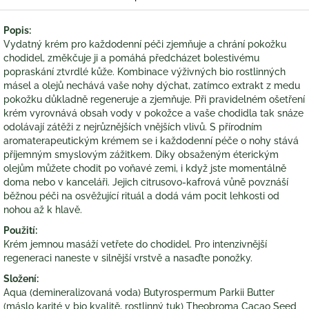
Popis:
Vydatný krém pro každodenní péči zjemňuje a chrání pokožku
chodidel, změkčuje ji a pomáhá předcházet bolestivému
popraskání ztvrdlé kůže. Kombinace výživných bio rostlinných
másel a olejů nechává vaše nohy dýchat, zatímco extrakt z medu
pokožku důkladně regeneruje a zjemňuje. Při pravidelném ošetření
krém vyrovnává obsah vody v pokožce a vaše chodidla tak snáze
odolávají zátěži z nejrůznějších vnějších vlivů. S přírodním
aromaterapeutickým krémem se i každodenní péče o nohy stává
příjemným smyslovým zážitkem. Díky obsaženým éterickým
olejům můžete chodit po voňavé zemi, i když jste momentálně
doma nebo v kanceláři. Jejich citrusovo-kafrová vůně povznáší
běžnou péči na osvěžující rituál a dodá vám pocit lehkosti od
nohou až k hlavě.
Použití:
Krém jemnou masáží vetřete do chodidel. Pro intenzivnější
regeneraci naneste v silnější vrstvě a nasaďte ponožky.
Složení:
Aqua (demineralizovaná voda) Butyrospermum Parkii Butter
(máslo karité v bio kvalitě, rostlinný tuk) Theobroma Cacao Seed