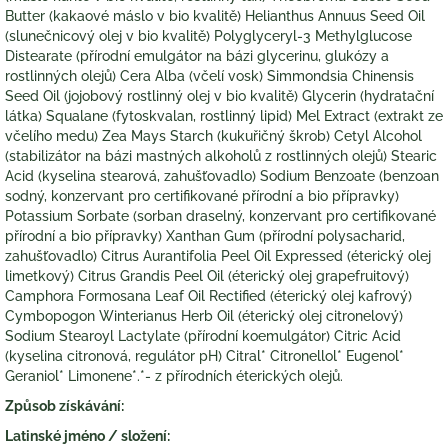
Butter (kakaové máslo v bio kvalitě) Helianthus Annuus Seed Oil
(slunečnicový olej v bio kvalitě) Polyglyceryl-3 Methylglucose
Distearate (přírodní emulgátor na bázi glycerinu, glukózy a
rostlinných olejů) Cera Alba (včelí vosk) Simmondsia Chinensis
Seed Oil (jojobový rostlinný olej v bio kvalitě) Glycerin (hydratační
látka) Squalane (fytoskvalan, rostlinný lipid) Mel Extract (extrakt ze
včelího medu) Zea Mays Starch (kukuřičný škrob) Cetyl Alcohol
(stabilizátor na bázi mastných alkoholů z rostlinných olejů) Stearic
Acid (kyselina stearová, zahušťovadlo) Sodium Benzoate (benzoan
sodný, konzervant pro certifikované přírodní a bio přípravky)
Potassium Sorbate (sorban draselný, konzervant pro certifikované
přírodní a bio přípravky) Xanthan Gum (přírodní polysacharid,
zahušťovadlo) Citrus Aurantifolia Peel Oil Expressed (éterický olej
limetkový) Citrus Grandis Peel Oil (éterický olej grapefruitový)
Camphora Formosana Leaf Oil Rectified (éterický olej kafrový)
Cymbopogon Winterianus Herb Oil (éterický olej citronelový)
Sodium Stearoyl Lactylate (přírodní koemulgátor) Citric Acid
(kyselina citronová, regulátor pH) Citral* Citronellol* Eugenol*
Geraniol* Limonene*.*- z přírodních éterických olejů.
Způsob získávání:
Latinské jméno / složení: